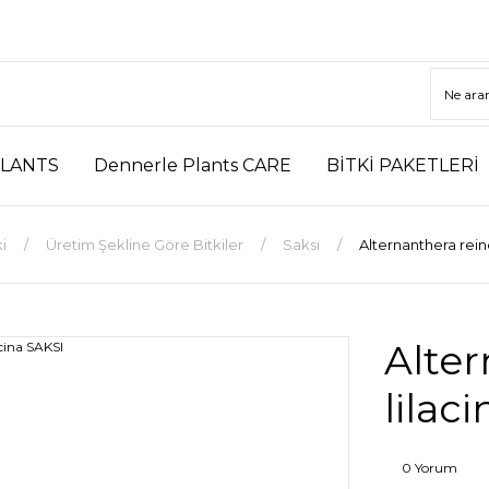
LANTS
Dennerle Plants CARE
BİTKİ PAKETLERİ
i
Üretim Şekline Göre Bitkiler
Saksı
Alternanthera reine
Alter
lilac
0 Yorum