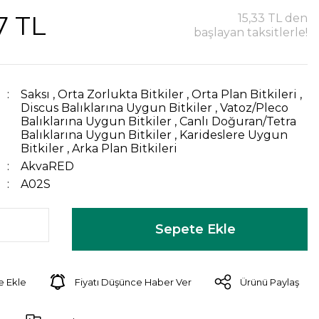
7 TL
15,33 TL den
başlayan taksitlerle!
Saksı
,
Orta Zorlukta Bitkiler
,
Orta Plan Bitkileri
,
Discus Balıklarına Uygun Bitkiler
,
Vatoz/Pleco
Balıklarına Uygun Bitkiler
,
Canlı Doğuran/Tetra
Balıklarına Uygun Bitkiler
,
Karideslere Uygun
Bitkiler
,
Arka Plan Bitkileri
AkvaRED
A02S
Sepete Ekle
Fiyatı Düşünce Haber Ver
Ürünü Paylaş