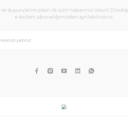
e duyurularımızdan ilk sizin haberiniz olsun! Diledi
e-bülten aboneliğimizden ayrılabilirsiniz.
Dennerle Plants - Hygrophila corymbosa Stri
1.631,55 TL
1.812,84 TL