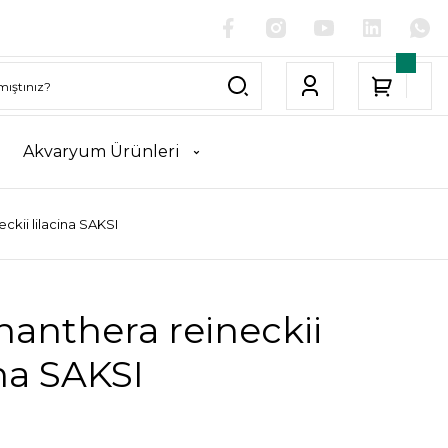
Akvaryum Ürünleri
ckii lilacina SAKSI
nanthera reineckii
ina SAKSI