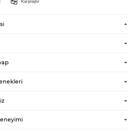
t
Karşılaştır
si
vap
enekleri
iz
Deneyimi