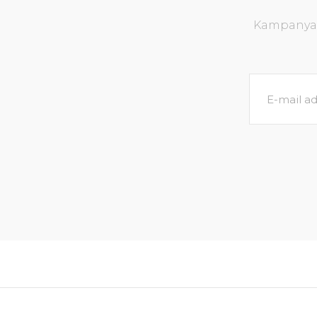
Kampanya v
Dennerle Plants - Echinodorus Ozelot XL
988,82 TL
SEPETE EKLE