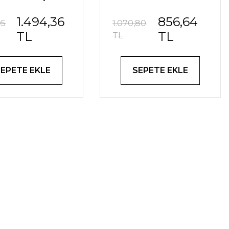
aryumlar için
Akvaryumlar için 0-
1.494,36
856,64
30-50 Litre
30 Litre
95
1.070,80
TL
TL
TL
SEPETE EKLE
SEPETE EKLE