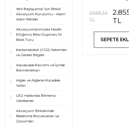
Akvaryumlar 
Yeni Başlayanlar İçin Bitkili
2.85
100-200 Lit
3.569,33
Akvaryum Kurulumu – Adım
TL
Adım Rehber
TL
Akvaryumlarımızda Misafir
Ettiğimiz Bitki Düşmanı 10
SEPETE EKL
Balık Türü
Karbondioksit (CO2) Sistemleri
ve Gerekli Bilgiler
Aquascape Kavramı ve İçinde
Barındırdıkları
Algler ve Alglerle Mücadele
Yolları
LED Hakkında Bilmeniz
Gerekenler
Akvaryum Bitkilerinde
Beslenme Bozuklukları ve
Çözümleri