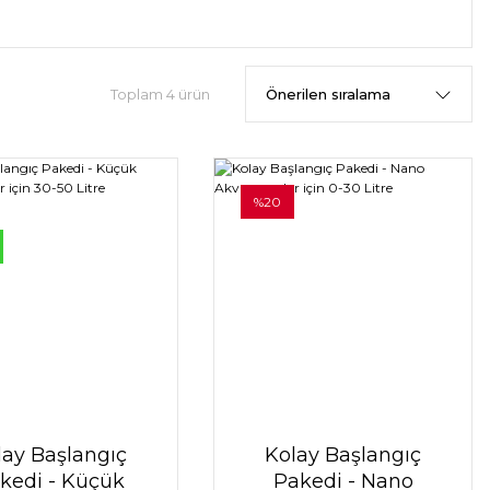
Toplam 4 ürün
%20
lay Başlangıç
Kolay Başlangıç
kedi - Küçük
Pakedi - Nano