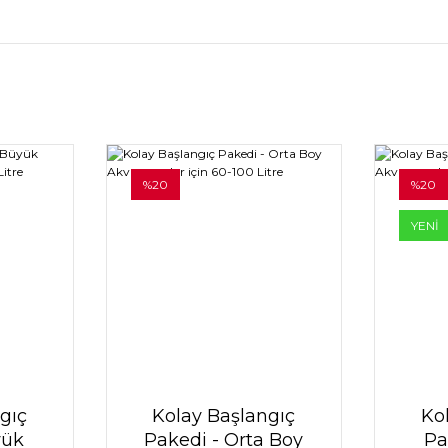
%20
%20
YENİ
gıç
Kolay Başlangıç
Ko
yük
Pakedi - Orta Boy
Pa