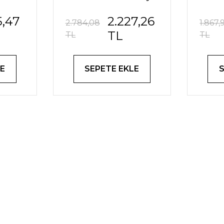
için
Akvaryumlar için
Akv
5,47
2.227,26
re
60-100 Litre
2.784,08
1.867,
TL
TL
TL
E
SEPETE EKLE