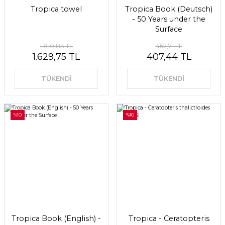
Tropica towel
Tropica Book (Deutsch)
- 50 Years under the
Surface
1.810,83 TL
452,71 TL
1.629,75 TL
407,44 TL
TÜKENDİ
TÜKENDİ
%10
%10
Tropica Book (English) -
Tropica - Ceratopteris