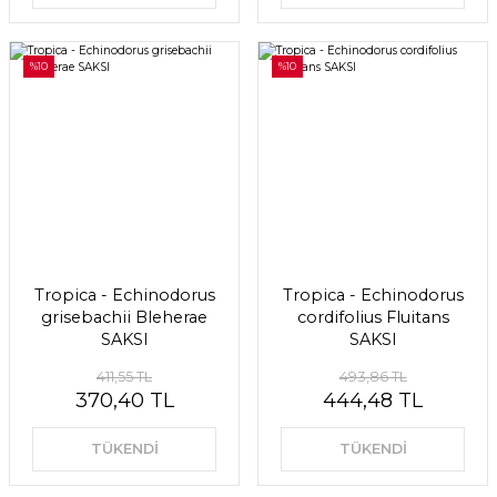
%10
%10
Tropica - Echinodorus
Tropica - Echinodorus
grisebachii Bleherae
cordifolius Fluitans
SAKSI
SAKSI
411,55 TL
493,86 TL
370,40 TL
444,48 TL
TÜKENDİ
TÜKENDİ