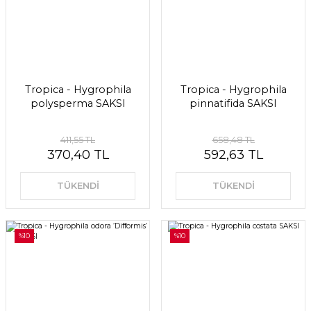
Tropica - Hygrophila
Tropica - Hygrophila
polysperma SAKSI
pinnatifida SAKSI
411,55 TL
658,48 TL
370,40 TL
592,63 TL
TÜKENDİ
TÜKENDİ
%10
%10