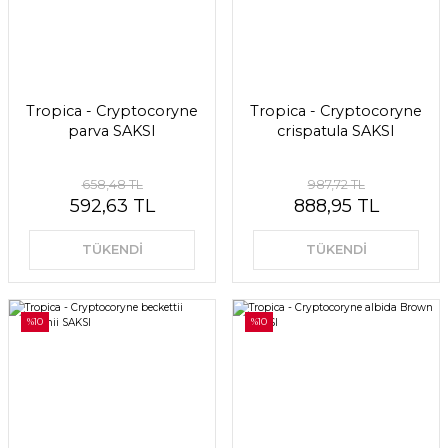
Tropica - Cryptocoryne
Tropica - Cryptocoryne
parva SAKSI
crispatula SAKSI
658,48 TL
987,72 TL
592,63 TL
888,95 TL
TÜKENDİ
TÜKENDİ
%10
%10