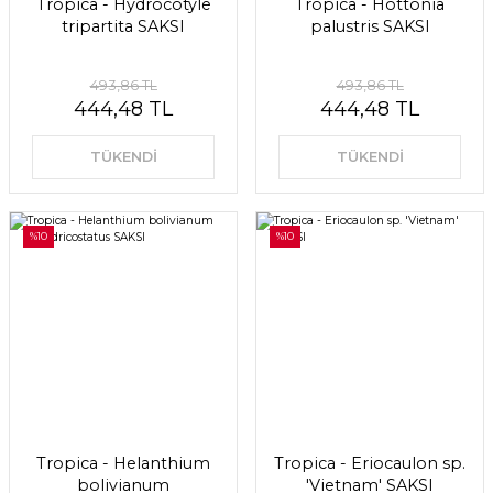
Tropica - Hydrocotyle
Tropica - Hottonia
tripartita SAKSI
palustris SAKSI
493,86 TL
493,86 TL
444,48 TL
444,48 TL
TÜKENDİ
TÜKENDİ
%10
%10
Tropica - Helanthium
Tropica - Eriocaulon sp.
bolivianum
'Vietnam' SAKSI