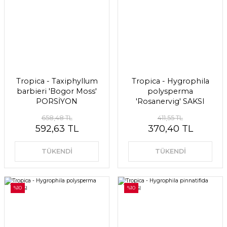
Tropica - Taxiphyllum
Tropica - Hygrophila
barbieri 'Bogor Moss'
polysperma
PORSİYON
'Rosanervig' SAKSI
658,48 TL
411,55 TL
592,63 TL
370,40 TL
TÜKENDİ
TÜKENDİ
%10
%10