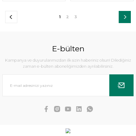
1
2
3
E-bülten
Kampanya ve duyurularımızdan ilk sizin haberiniz olsun! Dilediğiniz
zaman e-bülten aboneliğimizden ayrılabilirsiniz.