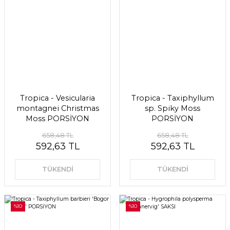
Tropica - Vesicularia
Tropica - Taxiphyllum
montagnei Christmas
sp. Spiky Moss
Moss PORSİYON
PORSİYON
658,48 TL
658,48 TL
592,63 TL
592,63 TL
TÜKENDİ
TÜKENDİ
%10
%10