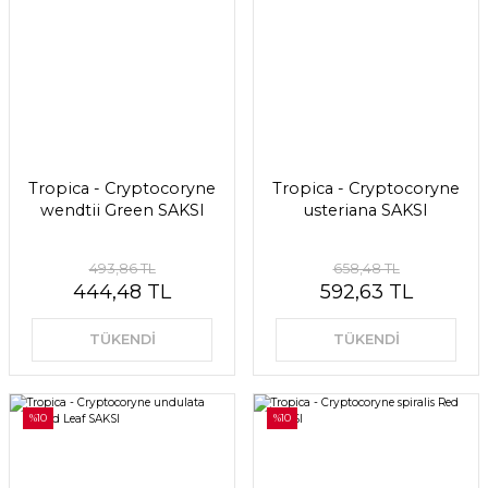
Tropica - Cryptocoryne
Tropica - Cryptocoryne
wendtii Green SAKSI
usteriana SAKSI
493,86 TL
658,48 TL
444,48 TL
592,63 TL
TÜKENDİ
TÜKENDİ
%10
%10