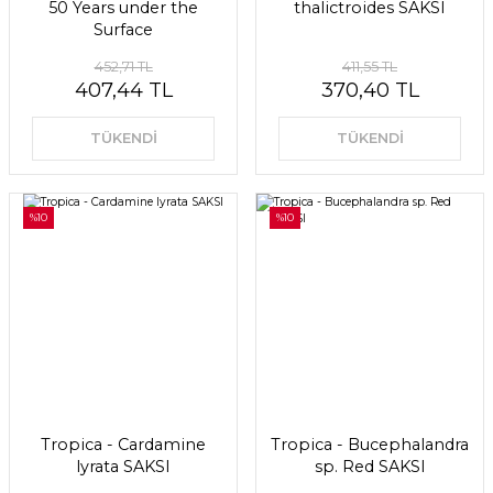
50 Years under the
thalictroides SAKSI
Surface
452,71 TL
411,55 TL
407,44 TL
370,40 TL
TÜKENDİ
TÜKENDİ
%10
%10
Tropica - Cardamine
Tropica - Bucephalandra
lyrata SAKSI
sp. Red SAKSI