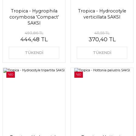
Tropica - Hygrophila
Tropica - Hydrocotyle
corymbosa 'Compact'
verticillata SAKSI
SAKSI
493,86 TL
411,55 TL
444,48 TL
370,40 TL
TÜKENDİ
TÜKENDİ
%10
%10