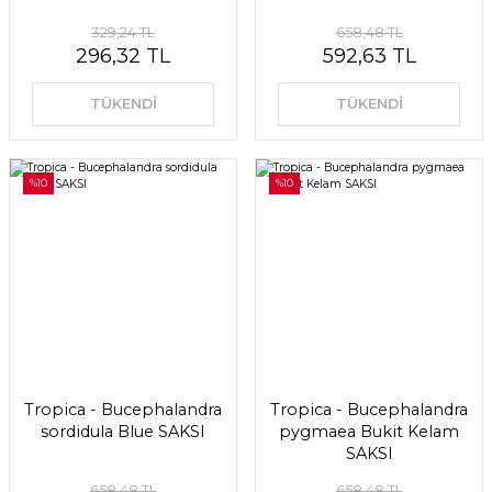
329,24 TL
658,48 TL
296,32 TL
592,63 TL
TÜKENDİ
TÜKENDİ
%10
%10
Tropica - Bucephalandra
Tropica - Bucephalandra
sordidula Blue SAKSI
pygmaea Bukit Kelam
SAKSI
658,48 TL
658,48 TL