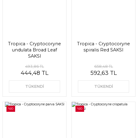
Tropica - Cryptocoryne
Tropica - Cryptocoryne
undulata Broad Leaf
spiralis Red SAKSI
SAKSI
493,86 TL
658,48 TL
444,48 TL
592,63 TL
TÜKENDİ
TÜKENDİ
%10
%10