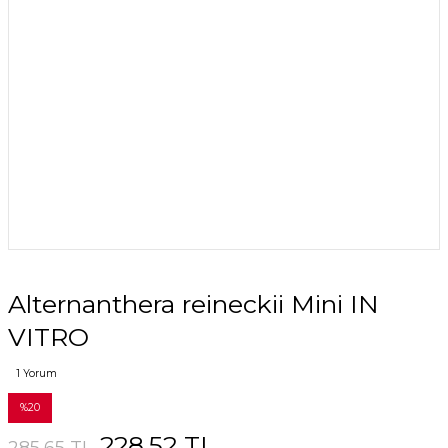
Alternanthera reineckii Mini IN
VITRO
1 Yorum
%20
228,52 TL
285,65 TL