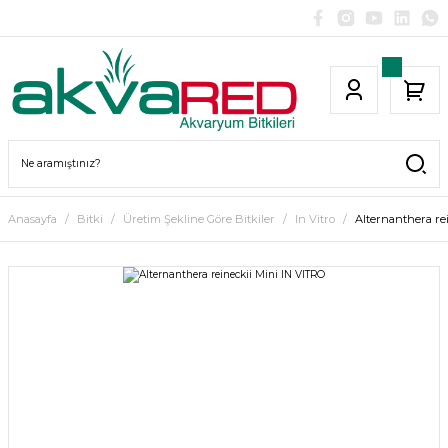
Anasayfa
Bitki
Üretim Şekline Göre Bitkiler
In Vitro
Alternanthera re