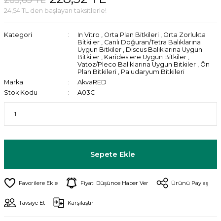
24,54 TL den başlayan taksitlerle!
Kategori
In Vitro
,
Orta Plan Bitkileri
,
Orta Zorlukta
Bitkiler
,
Canlı Doğuran/Tetra Balıklarına
Uygun Bitkiler
,
Discus Balıklarına Uygun
Bitkiler
,
Karideslere Uygun Bitkiler
,
Vatoz/Pleco Balıklarına Uygun Bitkiler
,
Ön
Plan Bitkileri
,
Paludaryum Bitkileri
Marka
AkvaRED
Stok Kodu
A03C
Sepete Ekle
Fiyatı Düşünce Haber Ver
Ürünü Paylaş
Tavsiye Et
Karşılaştır