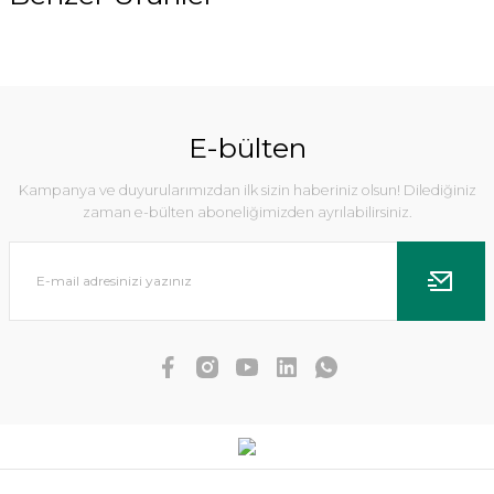
%5
E-bülten
Kampanya ve duyurularımızdan ilk sizin haberiniz olsun! Dilediğiniz
zaman e-bülten aboneliğimizden ayrılabilirsiniz.
Echinodorus small bear IN VITRO
476,08 TL
452,28 TL