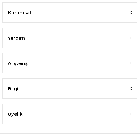
SEPETE EKLE
Kurumsal
YENİ
Yardım
Alışveriş
Bilgi
Üyelik
Nymphoides sp. Taiwan IN VITRO