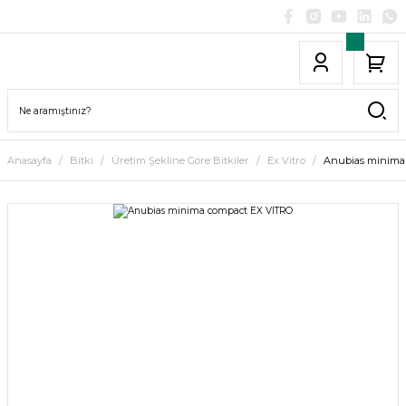
Anasayfa
Bitki
Üretim Şekline Göre Bitkiler
Ex Vitro
Anubias minima