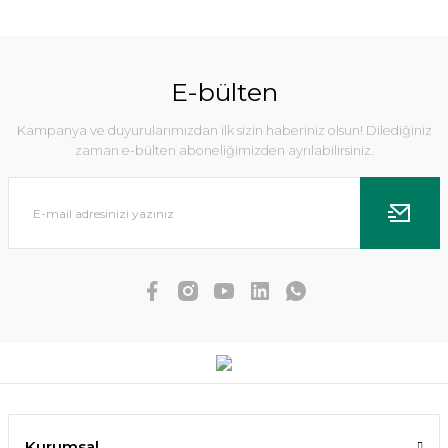
E-bülten
Kampanya ve duyurularımızdan ilk sizin haberiniz olsun! Dilediğiniz
zaman e-bülten aboneliğimizden ayrılabilirsiniz.
Hygrophila difformis red EX VITRO
83,28 TL
SEPETE EKLE
Kurumsal