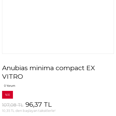
Anubias minima compact EX
VITRO
0 Yorum
%10
96,37 TL
107,08 TL
10,35 TL den başlayan taksitlerle!