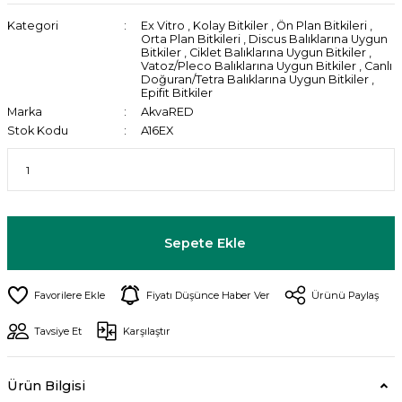
Kategori
Ex Vitro
,
Kolay Bitkiler
,
Ön Plan Bitkileri
,
Orta Plan Bitkileri
,
Discus Balıklarına Uygun
Bitkiler
,
Ciklet Balıklarına Uygun Bitkiler
,
Vatoz/Pleco Balıklarına Uygun Bitkiler
,
Canlı
Doğuran/Tetra Balıklarına Uygun Bitkiler
,
Epifit Bitkiler
Marka
AkvaRED
Stok Kodu
A16EX
Sepete Ekle
Fiyatı Düşünce Haber Ver
Ürünü Paylaş
Tavsiye Et
Karşılaştır
Ürün Bilgisi