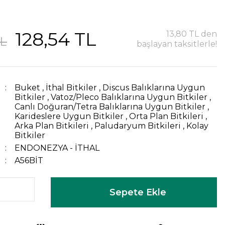
128,54 TL
13,80 TL den
TL
başlayan taksitlerle!
Buket
,
İthal Bitkiler
,
Discus Balıklarına Uygun
Bitkiler
,
Vatoz/Pleco Balıklarına Uygun Bitkiler
,
Canlı Doğuran/Tetra Balıklarına Uygun Bitkiler
,
Karideslere Uygun Bitkiler
,
Orta Plan Bitkileri
,
Arka Plan Bitkileri
,
Paludaryum Bitkileri
,
Kolay
Bitkiler
ENDONEZYA - İTHAL
A56BİT
Sepete Ekle