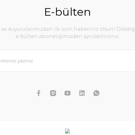
E-bülten
e duyurularımızdan ilk sizin haberiniz olsun! Diledi
e-bülten aboneliğimizden ayrılabilirsiniz.
Rotala yao yai BUKET İTHAL
179,96 TL
199,96 TL
SEPETE EKLE
KET