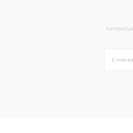
Kampanya v
Echinodorus uruguayensis tricolor İTHAL BU