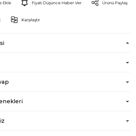
Fiyatı Düşünce Haber Ver
Ürünü Paylaş
t
Karşılaştır
si
vap
enekleri
iz