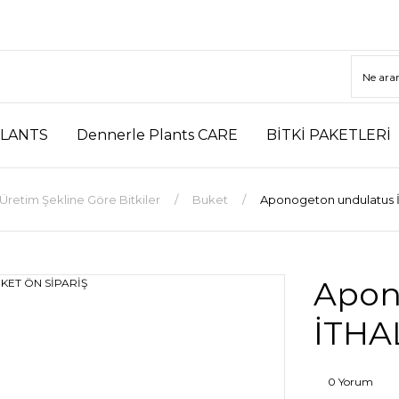
LANTS
Dennerle Plants CARE
BİTKİ PAKETLERİ
Üretim Şekline Göre Bitkiler
Buket
Aponogeton undulatus 
Apon
İTHA
0 Yorum