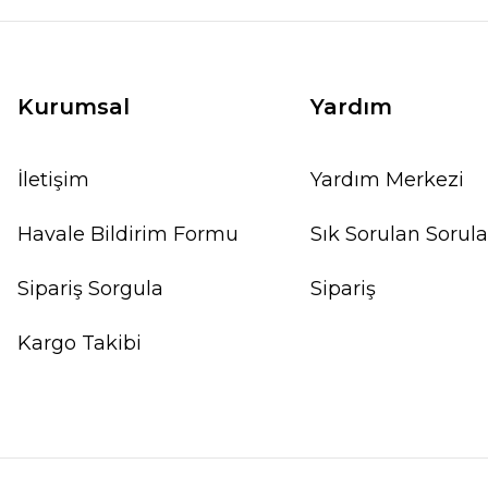
162,82 TL
171,39 TL
SEPETE EKLE
Kurumsal
Yardım
İletişim
Yardım Merkezi
%10
Havale Bildirim Formu
Sık Sorulan Sorula
Sipariş Sorgula
Sipariş
Kargo Takibi