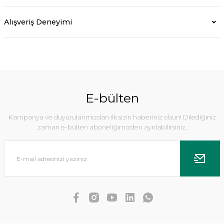
Alışveriş Deneyimi
E-bülten
Kampanya ve duyurularımızdan ilk sizin haberiniz olsun! Dilediğiniz
zaman e-bülten aboneliğimizden ayrılabilirsiniz.