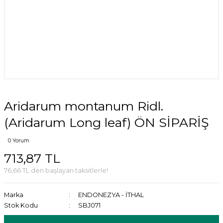
Aridarum montanum Ridl.
(Aridarum Long leaf) ÖN SİPARİŞ
0 Yorum
713,87 TL
76,66 TL den başlayan taksitlerle!
Marka
ENDONEZYA - İTHAL
Stok Kodu
SBJ071