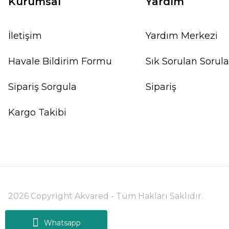
Kurumsal
Yardım
İletişim
Yardım Merkezi
%20
Havale Bildirim Formu
Sık Sorulan Sorula
Sipariş Sorgula
Sipariş
Kargo Takibi
2026 Copyright Akvared - Tüm Hakları Saklıdır.
Whatsapp