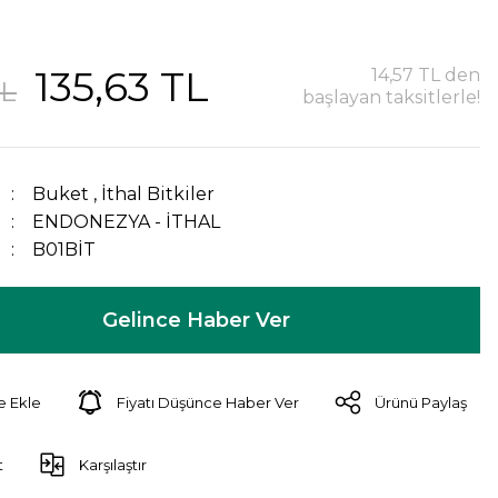
135,63 TL
14,57 TL den
TL
başlayan taksitlerle!
Buket
,
İthal Bitkiler
ENDONEZYA - İTHAL
B01BİT
Gelince Haber Ver
Fiyatı Düşünce Haber Ver
Ürünü Paylaş
t
Karşılaştır