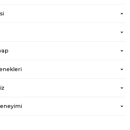
si
vap
enekleri
iz
Deneyimi