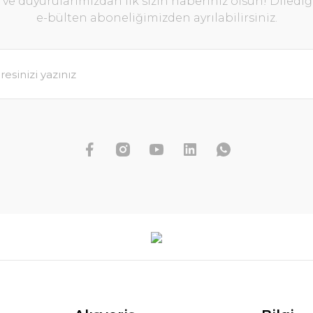
e duyurularımızdan ilk sizin haberiniz olsun! Diledi
e-bülten aboneliğimizden ayrılabilirsiniz.
Rotala yao yai BUKET İTHAL
179,89 TL
199,88 TL
SEPETE EKLE
KET