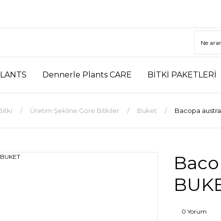
LANTS
Dennerle Plants CARE
BİTKİ PAKETLERİ
Bitki
Üretim Şekline Göre Bitkiler
Buket
Bacopa austra
Bacop
BUK
0 Yorum