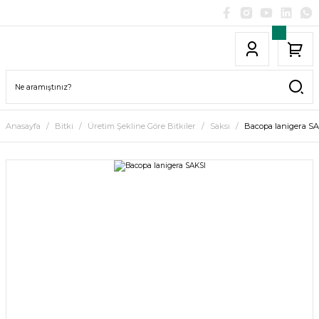
Anasayfa
Bitki
Üretim Şekline Göre Bitkiler
Saksı
Bacopa lanigera S