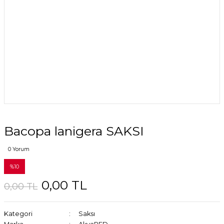
Bacopa lanigera SAKSI
0 Yorum
%10
0,00 TL
0,00 TL
Kategori
Saksı