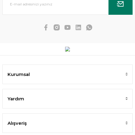
Dennerle Plants - Echinodorus Ozelot XL
988,82 TL
Kurumsal
SEPETE EKLE
Yardım
%10
Alışveriş