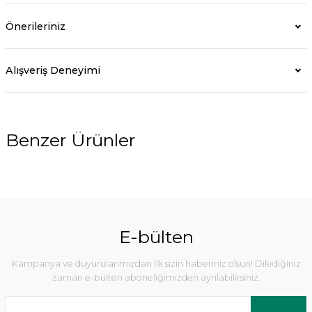
Önerileriniz
Alışveriş Deneyimi
Benzer Ürünler
E-bülten
Kampanya ve duyurularımızdan ilk sizin haberiniz olsun! Dilediğiniz
zaman e-bülten aboneliğimizden ayrılabilirsiniz.