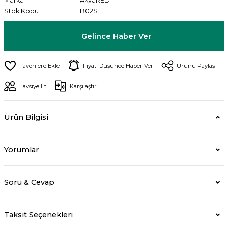
Marka
AkvaRED
Stok Kodu
B02S
Gelince Haber Ver
Fiyatı Düşünce Haber Ver
Ürünü Paylaş
Tavsiye Et
Karşılaştır
Ürün Bilgisi
Yorumlar
Soru & Cevap
Taksit Seçenekleri