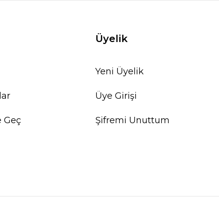
Üyelik
Yeni Üyelik
lar
Üye Girişi
e Geç
Şifremi Unuttum
Bacopa caroliniana IN VITRO
384,11 TL