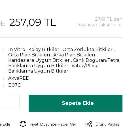
257,09 TL
27,61 TL den
TL
başlayan taksitlerle!
In Vitro
,
Kolay Bitkiler
,
Orta Zorlukta Bitkiler
,
Orta Plan Bitkileri
,
Arka Plan Bitkileri
,
Karideslere Uygun Bitkiler
,
Canlı Doğuran/Tetra
Balıklarına Uygun Bitkiler
,
Vatoz/Pleco
Balıklarına Uygun Bitkiler
AkvaRED
B07C
Sepete Ekle
Fiyatı Düşünce Haber Ver
Ürünü Paylaş