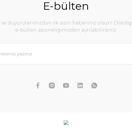
E-bülten
e duyurularımızdan ilk sizin haberiniz olsun! Diledi
e-bülten aboneliğimizden ayrılabilirsiniz.
Selaginel
mphoides sp. Taiwan IN VITRO
438,99 TL
SEPETE EKLE