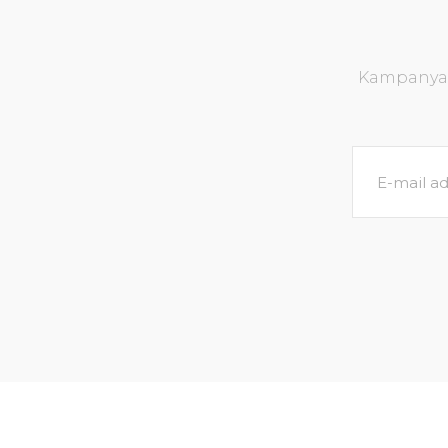
Kampanya v
Echinodorus small bear IN VITRO
Ny
452,28 TL
476,08 TL
SEPETE EKLE