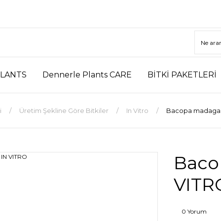
LANTS
Dennerle Plants CARE
BİTKİ PAKETLERİ
i
Üretim Şekline Göre Bitkiler
In Vitro
Bacopa madagasc
Baco
VITR
0 Yorum