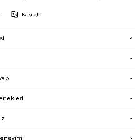
t
Karşılaştır
si
vap
enekleri
iz
Deneyimi