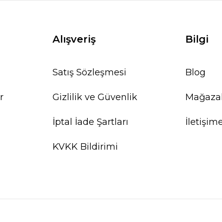
YENİ
Alışveriş
Bilgi
Satış Sözleşmesi
Blog
r
Gizlilik ve Güvenlik
Mağaza
İptal İade Şartları
İletişim
KVKK Bildirimi
Limnophila aquatica IN VITRO
333,26 TL