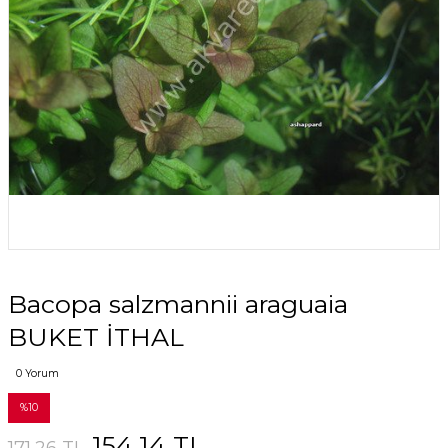
Bacopa salzmannii araguaia
BUKET İTHAL
0 Yorum
%10
154,14 TL
171,26 TL