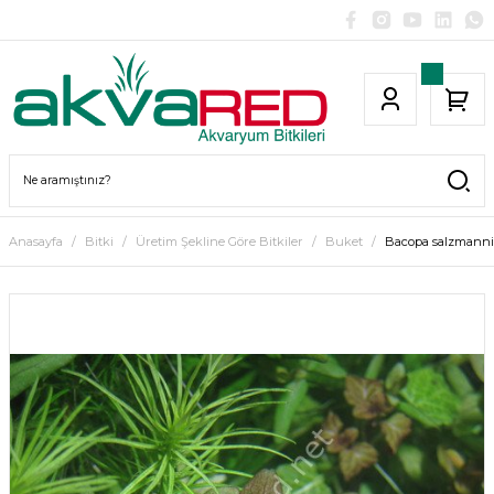
Anasayfa
Bitki
Üretim Şekline Göre Bitkiler
Buket
Bacopa salzmanni