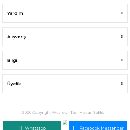
162,70 TL
Yardım
SEPETE EKLE
Alışveriş
%10
Bilgi
Üyelik
Rotala yao yai BUKET İTHAL
2026 Copyright Akvared - Tüm Hakları Saklıdır.
199,81 TL
Whatsapp
Facebook Messenger