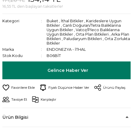
16,55 TL den başlayan taksitlerle!
Kategori
Buket
,
İthal Bitkiler
,
Karideslere Uygun
Bitkiler
,
Canlı Doğuran/Tetra Balıklarına
Uygun Bitkiler
,
Vatoz/Pleco Balıklarına
Uygun Bitkiler
,
Orta Plan Bitkileri
,
Arka Plan
Bitkileri
,
Paludaryum Bitkileri
,
Orta Zorlukta
Bitkiler
Marka
ENDONEZYA - İTHAL
Stok Kodu
B06BİT
Gelince Haber Ver
Fiyatı Düşünce Haber Ver
Ürünü Paylaş
Tavsiye Et
Karşılaştır
Ürün Bilgisi