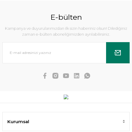
E-bülten
Kampanya ve duyurularımızdan ilk sizin haberiniz olsun! Dilediğiniz
zaman e-bülten aboneliğimizden ayrılabilirsiniz.
Echinodorus uruguayensis tricolor İTHAL BUKET
Kurumsal
171,26 TL