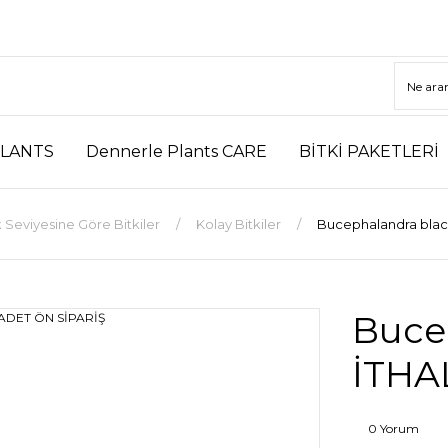
LANTS
Dennerle Plants CARE
BİTKİ PAKETLERİ
 Seviyesine Göre Bitkiler
Kolay Bitkiler
Bucephalandra blac
Buce
İTHA
0 Yorum