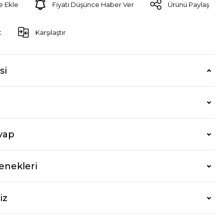
Fiyatı Düşünce Haber Ver
Ürünü Paylaş
t
Karşılaştır
si
vap
enekleri
iz