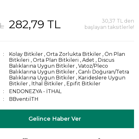
282,79 TL
30,37 TL den
TL
başlayan taksitlerle!
Kolay Bitkiler
,
Orta Zorlukta Bitkiler
,
Ön Plan
Bitkileri
,
Orta Plan Bitkileri
,
Adet
,
Discus
Balıklarına Uygun Bitkiler
,
Vatoz/Pleco
Balıklarına Uygun Bitkiler
,
Canlı Doğuran/Tetra
Balıklarına Uygun Bitkiler
,
Karideslere Uygun
Bitkiler
,
İthal Bitkiler
,
Epifit Bitkiler
ENDONEZYA - İTHAL
BBventiİTH
Gelince Haber Ver