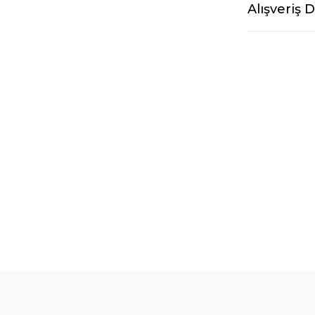
Alışveriş 
ENİ
%10