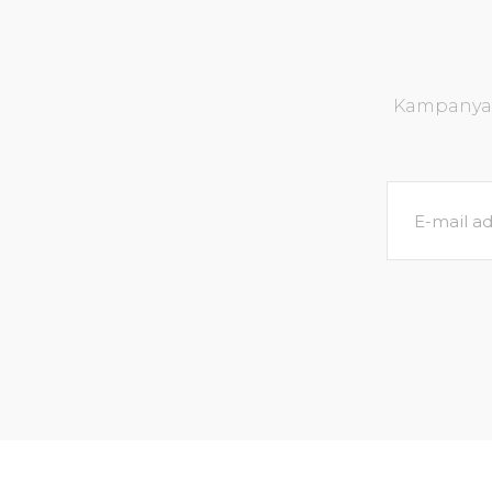
Kampanya v
Echinodorus small bear IN VITRO
Ny
452,28 TL
476,08 TL
SEPETE EKLE