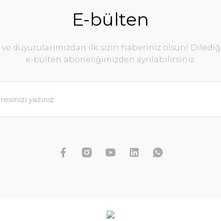
E-bülten
e duyurularımızdan ilk sizin haberiniz olsun! Diledi
e-bülten aboneliğimizden ayrılabilirsiniz.
mphoides sp. Taiwan IN VITRO
438,99 TL
Hydrocoty
SEPETE EKLE