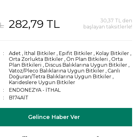
282,79 TL
30,37 TL den
TL
başlayan taksitlerle!
Adet
,
İthal Bitkiler
,
Epifit Bitkiler
,
Kolay Bitkiler
,
Orta Zorlukta Bitkiler
,
Ön Plan Bitkileri
,
Orta
Plan Bitkileri
,
Discus Balıklarına Uygun Bitkiler
,
Vatoz/Pleco Balıklarına Uygun Bitkiler
,
Canlı
Doğuran/Tetra Balıklarına Uygun Bitkiler
,
Karideslere Uygun Bitkiler
ENDONEZYA - İTHAL
B174AİT
Gelince Haber Ver