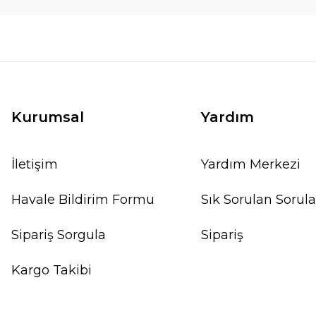
Dennerle Plants - Anubias nana Mbuna S 
2.370,54 TL
2.633,93 TL
SEPETE EKLE
Kurumsal
Yardım
İletişim
Yardım Merkezi
Havale Bildirim Formu
Sık Sorulan Sorula
%10
Sipariş Sorgula
Sipariş
Kargo Takibi