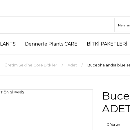
LANTS
Dennerle Plants CARE
BİTKİ PAKETLERİ
Üretim Şekline Göre Bitkiler
Adet
Bucephalandra blue s
Buce
ADET
0 Yorum