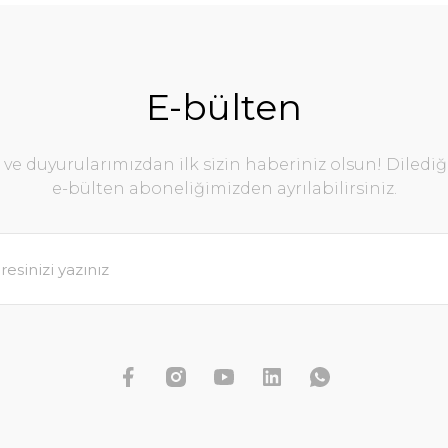
E-bülten
e duyurularımızdan ilk sizin haberiniz olsun! Diledi
e-bülten aboneliğimizden ayrılabilirsiniz.
Dennerle Plants - Bolbitis heudelot