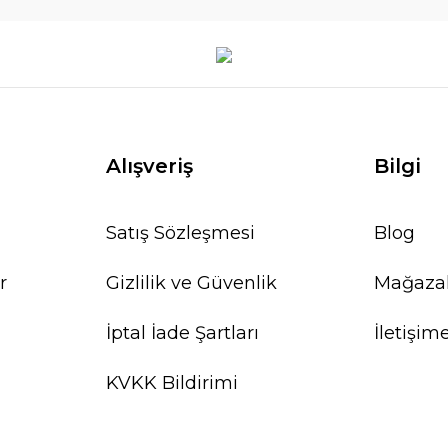
WOOD
963,03 TL
1.070,04 TL
SEPETE EKLE
Alışveriş
Bilgi
Satış Sözleşmesi
Blog
r
Gizlilik ve Güvenlik
Mağaza
%10
İptal İade Şartları
İletişim
KVKK Bildirimi