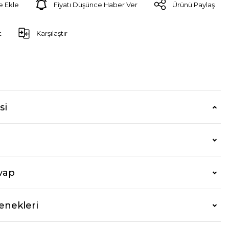
Fiyatı Düşünce Haber Ver
Ürünü Paylaş
t
Karşılaştır
si
vap
enekleri