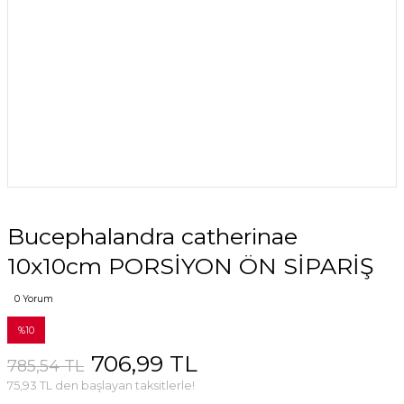
Bucephalandra catherinae
10x10cm PORSİYON ÖN SİPARİŞ
0 Yorum
%10
706,99 TL
785,54 TL
75,93 TL den başlayan taksitlerle!