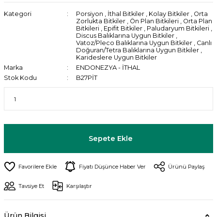
Kategori
Porsiyon
,
İthal Bitkiler
,
Kolay Bitkiler
,
Orta
Zorlukta Bitkiler
,
Ön Plan Bitkileri
,
Orta Plan
Bitkileri
,
Epifit Bitkiler
,
Paludaryum Bitkileri
,
Discus Balıklarına Uygun Bitkiler
,
Vatoz/Pleco Balıklarına Uygun Bitkiler
,
Canlı
Doğuran/Tetra Balıklarına Uygun Bitkiler
,
Karideslere Uygun Bitkiler
Marka
ENDONEZYA - İTHAL
Stok Kodu
B27PİT
Sepete Ekle
Fiyatı Düşünce Haber Ver
Ürünü Paylaş
Tavsiye Et
Karşılaştır
Ürün Bilgisi