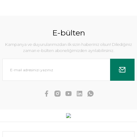
%10
E-bülten
Kampanya ve duyurularımızdan ilk sizin haberiniz olsun! Dilediğiniz
zaman e-bülten aboneliğimizden ayrılabilirsiniz.
Dennerle Plants - Aegagropila linnaei Superballs