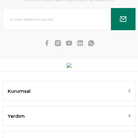
Dennerle Plants - Aegagropila linnaei Superballs
Kurumsal
906,42 TL
815,78 TL
Yardım
SEPETE EKLE