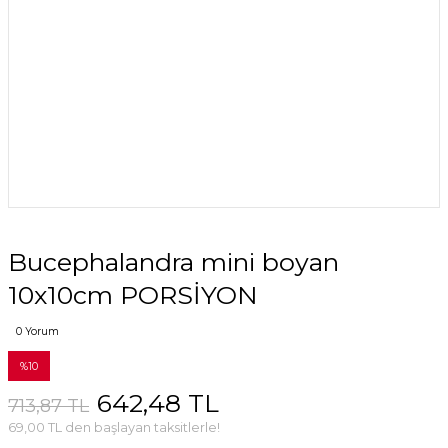
Bucephalandra mini boyan
10x10cm PORSİYON
0 Yorum
%10
642,48 TL
713,87 TL
69,00 TL den başlayan taksitlerle!