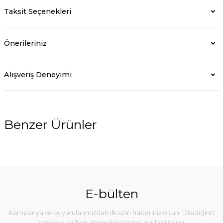
Taksit Seçenekleri
Önerileriniz
Alışveriş Deneyimi
Benzer Ürünler
%10
E-bülten
Kampanya ve duyurularımızdan ilk sizin haberiniz olsun! Dilediğiniz
zaman e-bülten aboneliğimizden ayrılabilirsiniz.