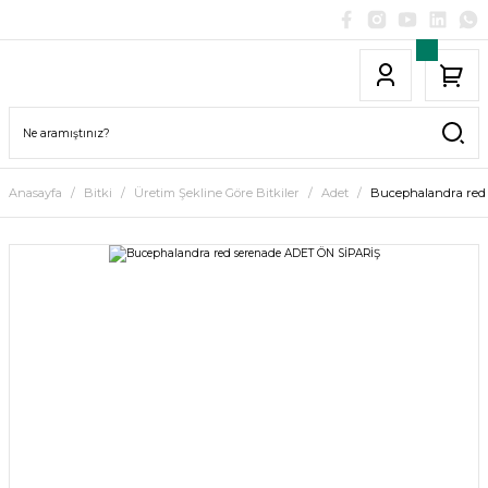
Anasayfa
Bitki
Üretim Şekline Göre Bitkiler
Adet
Bucephalandra red