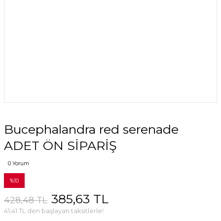
Bucephalandra red serenade
ADET ÖN SİPARİŞ
0 Yorum
%10
385,63 TL
428,48 TL
41,41 TL den başlayan taksitlerle!