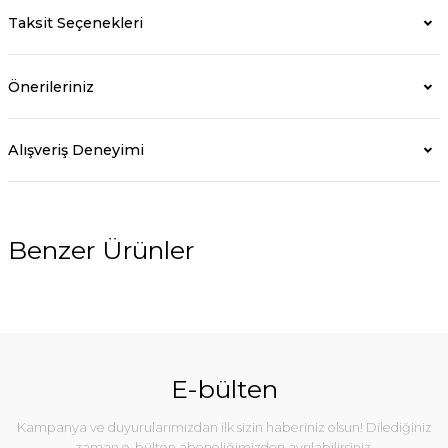
Taksit Seçenekleri
Önerileriniz
Alışveriş Deneyimi
Benzer Ürünler
%10
E-bülten
Kampanya ve duyurularımızdan ilk sizin haberiniz olsun! Dilediğiniz
zaman e-bülten aboneliğimizden ayrılabilirsiniz.