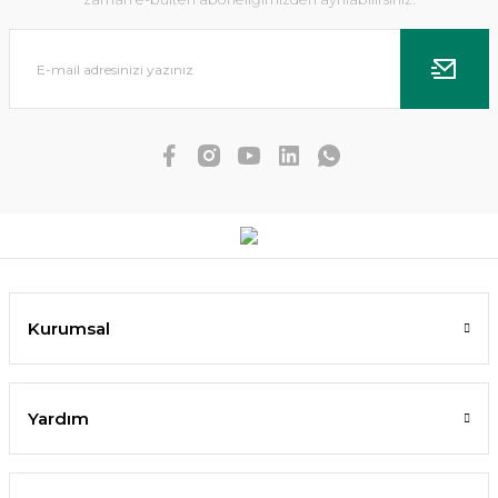
Dennerle Plants - Anubias nana Mbuna S WOOD
Kurumsal
2.633,93 TL
2.370,54 TL
Yardım
SEPETE EKLE