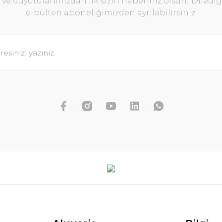
e duyurularımızdan ilk sizin haberiniz olsun! Diledi
e-bülten aboneliğimizden ayrılabilirsiniz.
Dennerle Plants - Bolbitis heudelot
WOOD
963,03 TL
1.070,04 TL
SEPETE EKLE