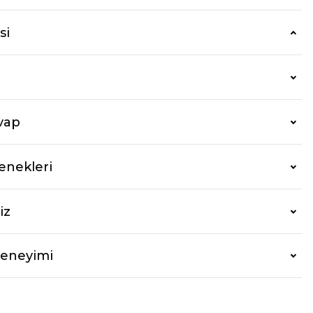
si
vap
enekleri
iz
Deneyimi