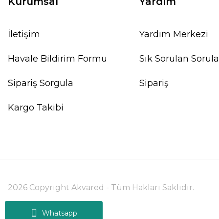
Kurumsal
Yardım
İletişim
Yardım Merkezi
Havale Bildirim Formu
Sık Sorulan Sorula
%10
Sipariş Sorgula
Sipariş
Kargo Takibi
2026 Copyright Akvared - Tüm Hakları Saklıdır.
Whatsapp