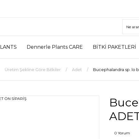
LANTS
Dennerle Plants CARE
BİTKİ PAKETLERİ
Üretim Şekline Göre Bitkiler
Adet
Bucephalandra sp. lo 
Bucep
ADET
0 Yorum