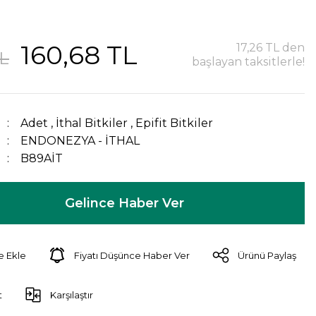
160,68 TL
17,26 TL den
TL
başlayan taksitlerle!
Adet
,
İthal Bitkiler
,
Epifit Bitkiler
ENDONEZYA - İTHAL
B89AİT
Gelince Haber Ver
Fiyatı Düşünce Haber Ver
Ürünü Paylaş
t
Karşılaştır