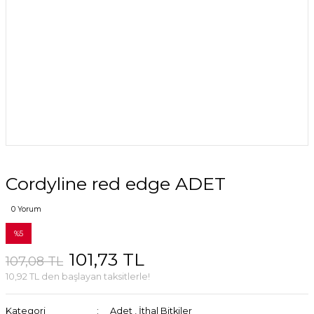
Cordyline red edge ADET
0 Yorum
%5
101,73 TL
107,08 TL
10,92 TL den başlayan taksitlerle!
Kategori
Adet
,
İthal Bitkiler