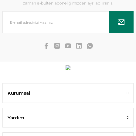
zaman e-bülten aboneliğimizden ayrılabilirsiniz.
Dennerle Plants - Anubias nana Mbuna S WOOD
Kurumsal
2.636,85 TL
2.373,17 TL
Yardım
SEPETE EKLE