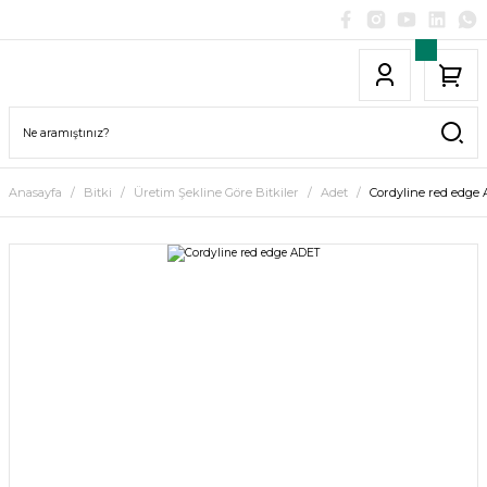
Anasayfa
Bitki
Üretim Şekline Göre Bitkiler
Adet
Cordyline red edge