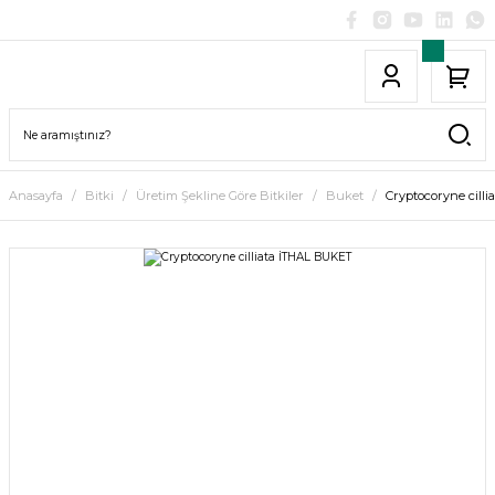
Anasayfa
Bitki
Üretim Şekline Göre Bitkiler
Buket
Cryptocoryne cill