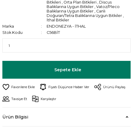
Bitkileri
,
Orta Plan Bitkileri
,
Discus
Balıklarına Uygun Bitkiler
,
Vatoz/Pleco
Balıklarına Uygun Bitkiler
,
Canlı
Doğuran/Tetra Balıklarına Uygun Bitkiler
,
İthal Bitkiler
Marka
ENDONEZYA - İTHAL
Stok Kodu
C56BİT
Sepete Ekle
Fiyatı Düşünce Haber Ver
Ürünü Paylaş
Tavsiye Et
Karşılaştır
Ürün Bilgisi