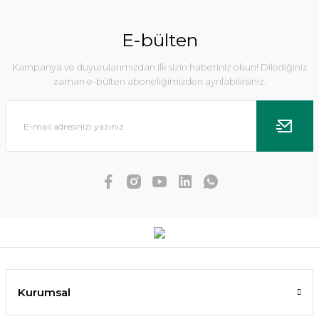
E-bülten
Kampanya ve duyurularımızdan ilk sizin haberiniz olsun! Dilediğiniz
zaman e-bülten aboneliğimizden ayrılabilirsiniz.
Echinodorus uruguayensis tricolor İTHAL BUKET
Kurumsal
171,33 TL