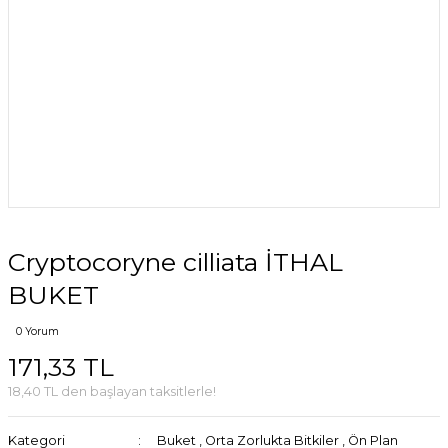
Cryptocoryne cilliata İTHAL
BUKET
0 Yorum
171,33 TL
18,40 TL den başlayan taksitlerle!
Kategori
Buket
,
Orta Zorlukta Bitkiler
,
Ön Plan