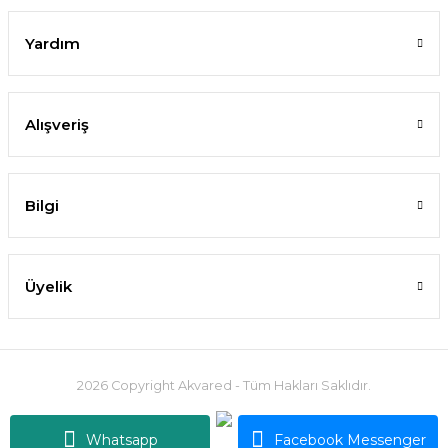
162,76 TL
Yardım
SEPETE EKLE
Alışveriş
%10
Bilgi
Üyelik
Rotala yao yai BUKET İTHAL
2026 Copyright Akvared - Tüm Hakları Saklıdır.
199,88 TL
Whatsapp
Facebook Messenger