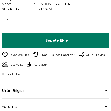
Marka
ENDONEZYA - İTHAL
Stok Kodu
silD02AİT
Sepete Ekle
Fiyatı Düşünce Haber Ver
Ürünü Paylaş
Tavsiye Et
Karşılaştır
Sınırlı Stok
Ürün Bilgisi
Yorumlar