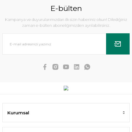
E-bülten
Kampanya ve duyurularımızdan ilk sizin haberiniz olsun! Dilediğiniz
zaman e-bülten aboneliğimizden ayrılabilirsiniz.
Dennerle Plants - Anubias nana Mbuna S WOOD
Kurumsal
2.636,85 TL
2.373,17 TL