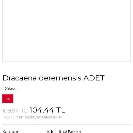
Dracaena deremensis ADET
0 Yorum
%5
104,44 TL
109,94 TL
11,22 TL den başlayan taksitlerle!
Kategori
Adet
,
İthal Bitkiler