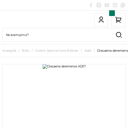
Anasayfa
Bitki
Üretim Şekline Göre Bitkiler
Adet
Dracaena deremens