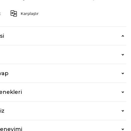
t
Karşılaştır
si
vap
enekleri
iz
Deneyimi