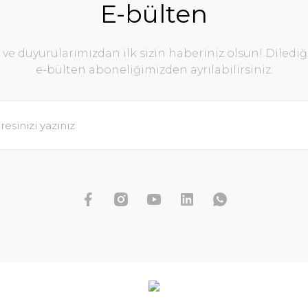
E-bülten
e duyurularımızdan ilk sizin haberiniz olsun! Diledi
e-bülten aboneliğimizden ayrılabilirsiniz.
Rotala yao yai BUKET İTHAL
179,96 TL
199,96 TL
SEPETE EKLE
KET