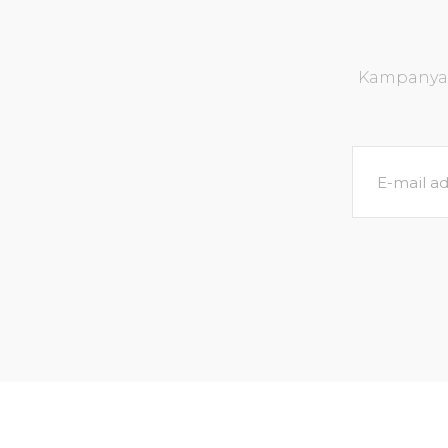
Kampanya v
Echinodorus uruguayensis tricolor İTHAL BU
162,82 TL
171,39 TL