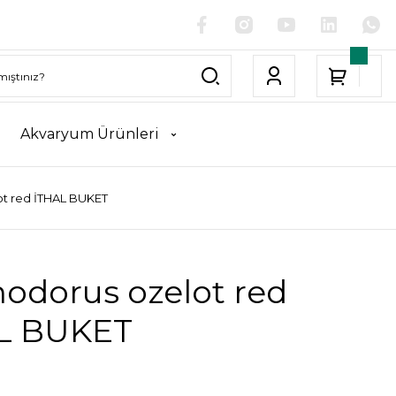
Akvaryum Ürünleri
ot red İTHAL BUKET
odorus ozelot red
L BUKET