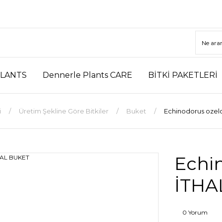
LANTS
Dennerle Plants CARE
BİTKİ PAKETLERİ
i
Üretim Şekline Göre Bitkiler
Buket
Echinodorus ozel
Echin
İTHA
0 Yorum