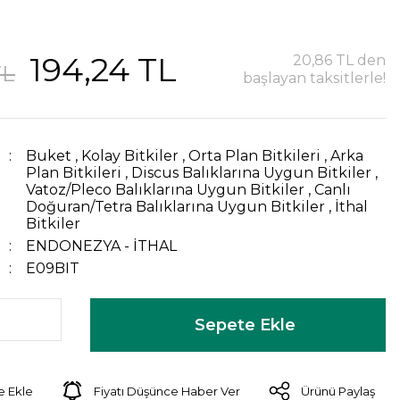
194,24 TL
20,86 TL den
TL
başlayan taksitlerle!
Buket
,
Kolay Bitkiler
,
Orta Plan Bitkileri
,
Arka
Plan Bitkileri
,
Discus Balıklarına Uygun Bitkiler
,
Vatoz/Pleco Balıklarına Uygun Bitkiler
,
Canlı
Doğuran/Tetra Balıklarına Uygun Bitkiler
,
İthal
Bitkiler
ENDONEZYA - İTHAL
E09BIT
Sepete Ekle
Fiyatı Düşünce Haber Ver
Ürünü Paylaş