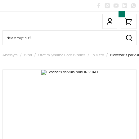
Anasayfa
Bitki
Üretim Şekline Göre Bitkiler
In Vitro
Eleocharis parvu