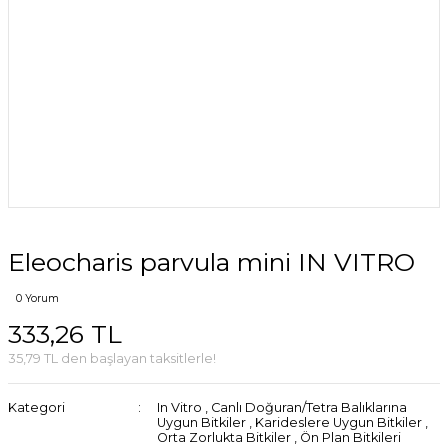
Eleocharis parvula mini IN VITRO
0 Yorum
333,26 TL
35,79 TL den başlayan taksitlerle!
Kategori
In Vitro
,
Canlı Doğuran/Tetra Balıklarına
Uygun Bitkiler
,
Karideslere Uygun Bitkiler
,
Orta Zorlukta Bitkiler
,
Ön Plan Bitkileri