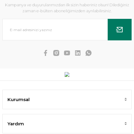
Kampanya ve duyurularımızdan ilk sizin haberiniz olsun! Dilediğiniz
zaman e-bülten aboneliğimizden ayrılabilirsiniz.
Echinodorus small bear IN VITRO
476,08 TL
452,28 TL
SEPETE EKLE
Kurumsal
YENİ
Yardım