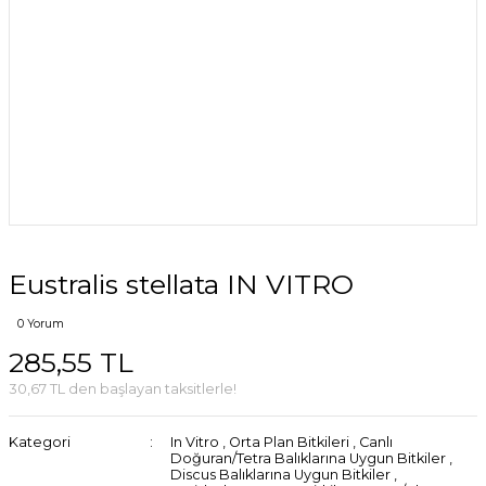
Eustralis stellata IN VITRO
0 Yorum
285,55 TL
30,67 TL den başlayan taksitlerle!
Kategori
In Vitro
,
Orta Plan Bitkileri
,
Canlı
Doğuran/Tetra Balıklarına Uygun Bitkiler
,
Discus Balıklarına Uygun Bitkiler
,