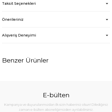
Taksit Seçenekleri
Önerileriniz
Alışveriş Deneyimi
Benzer Ürünler
%5
E-bülten
Kampanya ve duyurularımızdan ilk sizin haberiniz olsun! Dilediğiniz
zaman e-bülten aboneliğimizden ayrılabilirsiniz.