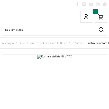
Anasayfa
Bitki
Üretim Şekline Göre Bitkiler
In Vitro
Eustralis stellata