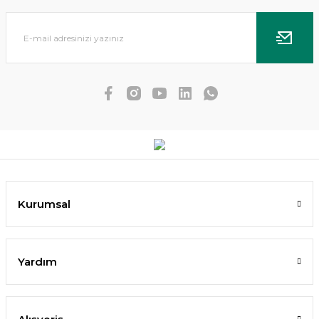
Echinodorus small bear IN VITRO
475,91 TL
452,12 TL
SEPETE EKLE
Kurumsal
YENİ
Yardım