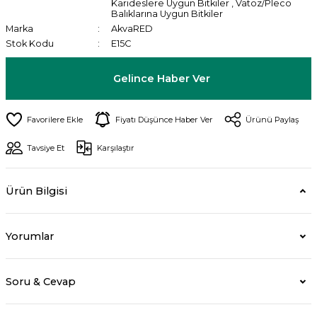
Karideslere Uygun Bitkiler
,
Vatoz/Pleco
Balıklarına Uygun Bitkiler
Marka
AkvaRED
Stok Kodu
E15C
Gelince Haber Ver
Fiyatı Düşünce Haber Ver
Ürünü Paylaş
Tavsiye Et
Karşılaştır
Ürün Bilgisi
Yorumlar
Soru & Cevap