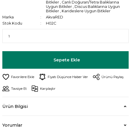
Bitkiler
,
Canlı Doğuran/Tetra Balıklarına
Uygun Bitkiler
,
Discus Balıklarına Uygun
Bitkiler
,
Karideslere Uygun Bitkiler
Marka
AkvaRED
Stok Kodu
H02C
Sepete Ekle
Fiyatı Düşünce Haber Ver
Ürünü Paylaş
Tavsiye Et
Karşılaştır
Ürün Bilgisi
Yorumlar