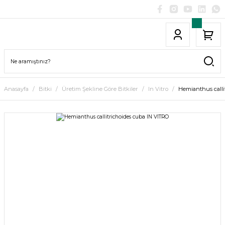
Anasayfa
Bitki
Üretim Şekline Göre Bitkiler
In Vitro
Hemianthus calli