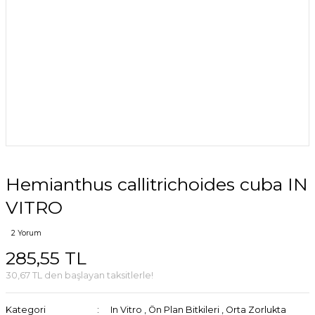
Hemianthus callitrichoides cuba IN
VITRO
2 Yorum
285,55 TL
30,67 TL den başlayan taksitlerle!
Kategori
In Vitro
,
Ön Plan Bitkileri
,
Orta Zorlukta