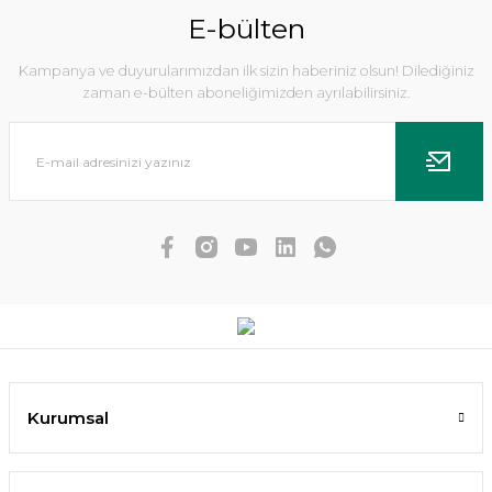
E-bülten
Kampanya ve duyurularımızdan ilk sizin haberiniz olsun! Dilediğiniz
zaman e-bülten aboneliğimizden ayrılabilirsiniz.
Echinodorus small bear IN VITRO
475,91 TL
452,12 TL
SEPETE EKLE
Kurumsal
YENİ