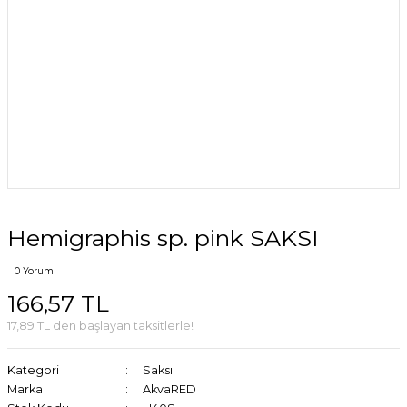
Hemigraphis sp. pink SAKSI
0 Yorum
166,57 TL
17,89 TL den başlayan taksitlerle!
Kategori
Saksı
Marka
AkvaRED