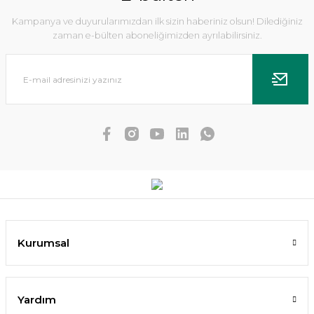
Kampanya ve duyurularımızdan ilk sizin haberiniz olsun! Dilediğiniz
zaman e-bülten aboneliğimizden ayrılabilirsiniz.
Dennerle Plants - Echinodorus Ozelot XL
988,82 TL
Kurumsal
SEPETE EKLE
Yardım