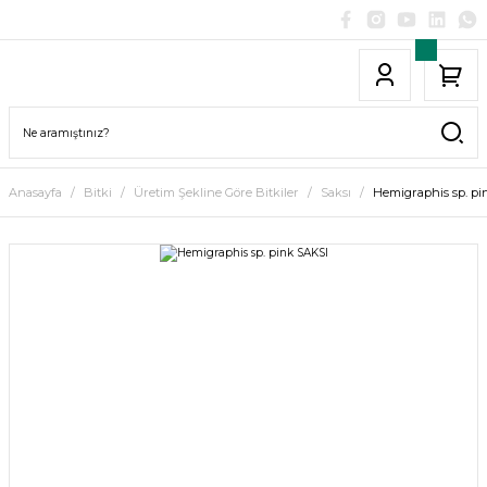
Anasayfa
Bitki
Üretim Şekline Göre Bitkiler
Saksı
Hemigraphis sp. pi