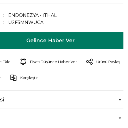
ENDONEZYA - İTHAL
U2F5MNWUCA
Gelince Haber Ver
Fiyatı Düşünce Haber Ver
Ürünü Paylaş
t
Karşılaştır
si