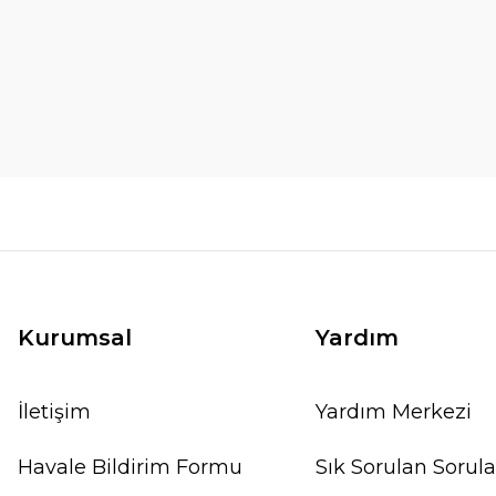
Labisia Obtusifolia (ex Turtle back) ÖN SİPAR
771,26 TL
856,95 TL
TÜKENDİ
Kurumsal
Yardım
İletişim
Yardım Merkezi
Havale Bildirim Formu
Sık Sorulan Sorula