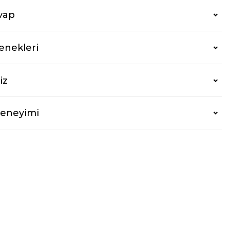
vap
enekleri
iz
Deneyimi