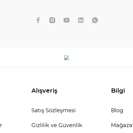
Scindapsus sp. Jade Satin ÖN SİPARİŞ
2.082,87 TL
İŞ
TÜKENDİ
Alışveriş
Bilgi
Satış Sözleşmesi
Blog
r
Gizlilik ve Güvenlik
Mağaza