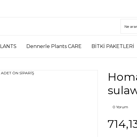
LANTS
Dennerle Plants CARE
BİTKİ PAKETLERİ
Homa
sula
0 Yorum
714,1