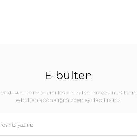
E-bülten
e duyurularımızdan ilk sizin haberiniz olsun! Diledi
e-bülten aboneliğimizden ayrılabilirsiniz.