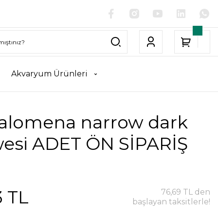
Akvaryum Ürünleri
lomena narrow dark
wesi ADET ÖN SİPARİŞ
3 TL
76,69 TL den
başlayan taksitlerle!