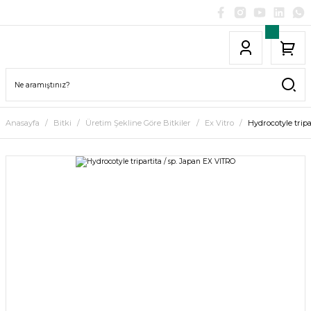
Anasayfa
Bitki
Üretim Şekline Göre Bitkiler
Ex Vitro
Hydrocotyle tripa