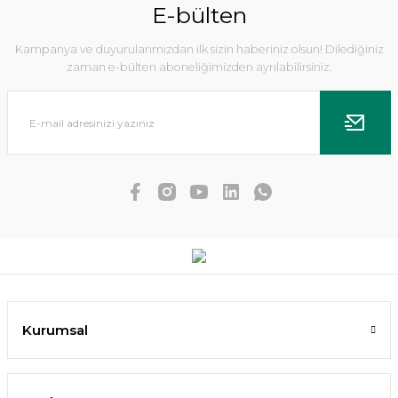
E-bülten
Kampanya ve duyurularımızdan ilk sizin haberiniz olsun! Dilediğiniz
zaman e-bülten aboneliğimizden ayrılabilirsiniz.
Hygrophila difformis red EX VITRO
83,28 TL
SEPETE EKLE
Kurumsal