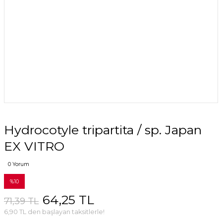
Hydrocotyle tripartita / sp. Japan
EX VITRO
0 Yorum
%10
64,25 TL
71,39 TL
6,90 TL den başlayan taksitlerle!