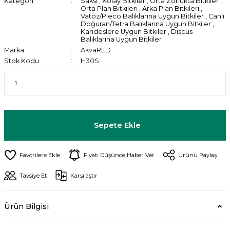
Kategori
Saksı
,
Kolay Bitkiler
,
Orta Zorlukta Bitkiler
,
Orta Plan Bitkileri
,
Arka Plan Bitkileri
,
Vatoz/Pleco Balıklarına Uygun Bitkiler
,
Canlı
Doğuran/Tetra Balıklarına Uygun Bitkiler
,
Karideslere Uygun Bitkiler
,
Discus
Balıklarına Uygun Bitkiler
Marka
AkvaRED
Stok Kodu
H30S
Sepete Ekle
Fiyatı Düşünce Haber Ver
Ürünü Paylaş
Tavsiye Et
Karşılaştır
Ürün Bilgisi