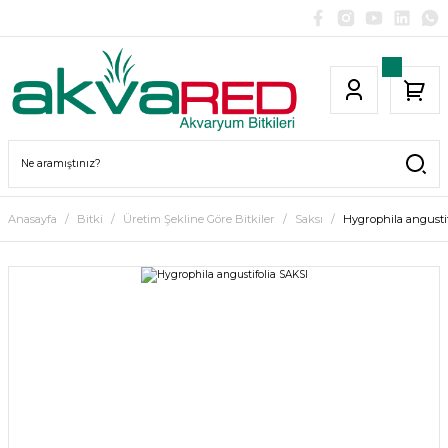
Anasayfa
Bitki
Üretim Şekline Göre Bitkiler
Saksı
Hygrophila angusti