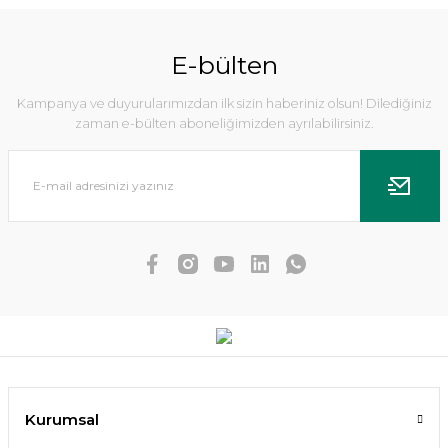
E-bülten
Kampanya ve duyurularımızdan ilk sizin haberiniz olsun! Dilediğiniz
zaman e-bülten aboneliğimizden ayrılabilirsiniz.
Dennerle Plants - Echinodorus Ozelot XL
987,72 TL
Kurumsal