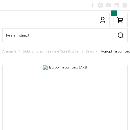
Anasayfa
Bitki
Üretim Şekline Göre Bitkiler
Saksı
Hygrophila compac