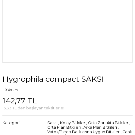
Hygrophila compact SAKSI
0 Yorum
142,77 TL
15,33 TL den başlayan taksitlerle!
Kategori
Saksı
,
Kolay Bitkiler
,
Orta Zorlukta Bitkiler
,
Orta Plan Bitkileri
,
Arka Plan Bitkileri
,
Vatoz/Pleco Balıklarına Uygun Bitkiler
,
Canlı