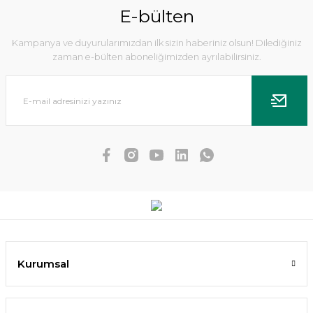
E-bülten
Kampanya ve duyurularımızdan ilk sizin haberiniz olsun! Dilediğiniz
zaman e-bülten aboneliğimizden ayrılabilirsiniz.
Dennerle Plants - Echinodorus Ozelot XL
988,82 TL
Kurumsal
SEPETE EKLE