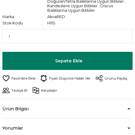
Doğuran/Tetra Balıklarına Uygun Bitkiler
,
Karideslere Uygun Bitkiler
,
Discus
Balıklarına Uygun Bitkiler
Marka
AkvaRED
Stok Kodu
H11S
Sepete Ekle
Fiyatı Düşünce Haber Ver
Ürünü Paylaş
Tavsiye Et
Karşılaştır
Ürün Bilgisi
Yorumlar