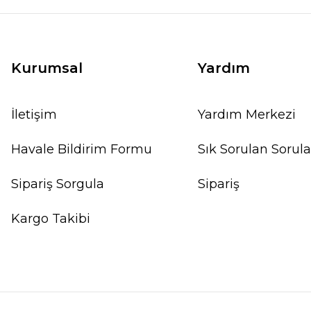
162,76 TL
171,33 TL
SEPETE EKLE
Kurumsal
Yardım
İletişim
Yardım Merkezi
%20
Havale Bildirim Formu
Sık Sorulan Sorula
Sipariş Sorgula
Sipariş
Kargo Takibi