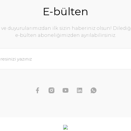
E-bülten
e duyurularımızdan ilk sizin haberiniz olsun! Diledi
e-bülten aboneliğimizden ayrılabilirsiniz.
Rotala yao yai BUKET İTHAL
179,89 TL
199,88 TL
SEPETE EKLE
KET