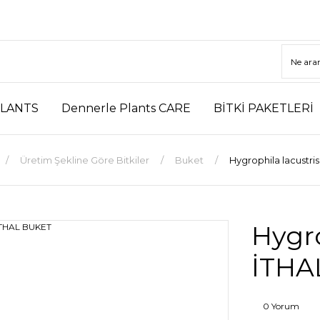
LANTS
Dennerle Plants CARE
BİTKİ PAKETLERİ
Üretim Şekline Göre Bitkiler
Buket
Hygrophila lacustr
Hygro
İTHA
0 Yorum