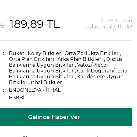
189,89 TL
20,39 TL den
TL
başlayan taksitlerle!
Buket
,
Kolay Bitkiler
,
Orta Zorlukta Bitkiler
,
Orta Plan Bitkileri
,
Arka Plan Bitkileri
,
Discus
Balıklarına Uygun Bitkiler
,
Vatoz/Pleco
Balıklarına Uygun Bitkiler
,
Canlı Doğuran/Tetra
Balıklarına Uygun Bitkiler
,
Karideslere Uygun
Bitkiler
,
İthal Bitkiler
ENDONEZYA - İTHAL
H38BİT
Gelince Haber Ver