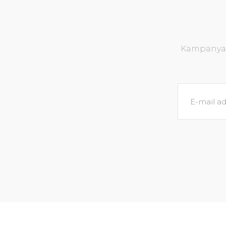
Kampanya v
Echinodorus uruguayensis tricolor İTHAL BU