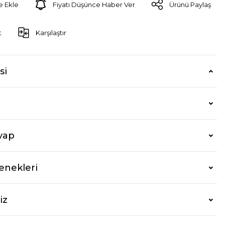
Fiyatı Düşünce Haber Ver
Ürünü Paylaş
t
Karşılaştır
si
vap
enekleri
iz