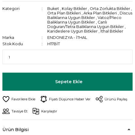
Kategori
Buket
,
Kolay Bitkiler
,
Orta Zorlukta Bitkiler
,
Orta Plan Bitkileri
,
Arka Plan Bitkileri
,
Discus
Balıklarına Uygun Bitkiler
,
Vatoz/Pleco
Balıklarına Uygun Bitkiler
,
Canlı
Doğuran/Tetra Balıklarına Uygun Bitkiler
,
Karideslere Uygun Bitkiler
,
İthal Bitkiler
Marka
ENDONEZYA - İTHAL
Stok Kodu
H17BİT
Sepete Ekle
Fiyatı Düşünce Haber Ver
Ürünü Paylaş
Tavsiye Et
Karşılaştır
Ürün Bilgisi