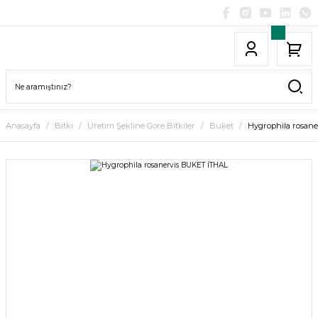
Anasayfa
Bitki
Üretim Şekline Göre Bitkiler
Buket
Hygrophila rosan