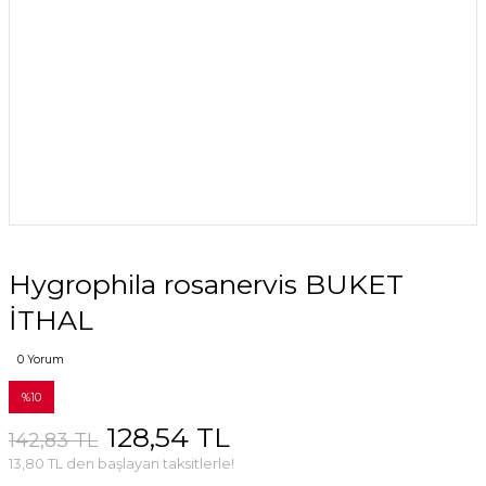
Hygrophila rosanervis BUKET
İTHAL
0 Yorum
%10
128,54 TL
142,83 TL
13,80 TL den başlayan taksitlerle!