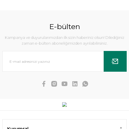
%5
E-bülten
Kampanya ve duyurularımızdan ilk sizin haberiniz olsun! Dilediğiniz
zaman e-bülten aboneliğimizden ayrılabilirsiniz.
Echinodorus uruguayensis tricolor İTHAL BUKET
Kurumsal