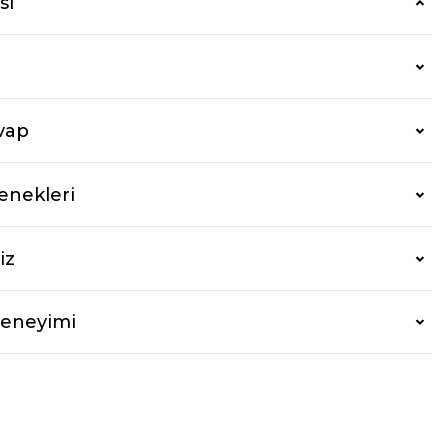
si
vap
enekleri
iz
Deneyimi