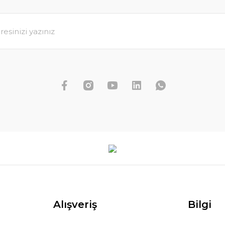
Rotala yao yai BUKET İTHAL
179,89 TL
199,88 TL
SEPETE EKLE
KET
Alışveriş
Bilgi