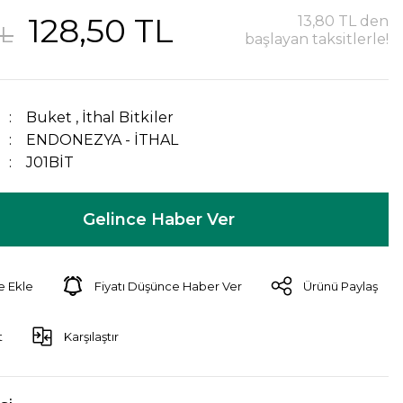
128,50 TL
13,80 TL den
TL
başlayan taksitlerle!
Buket
,
İthal Bitkiler
ENDONEZYA - İTHAL
J01BİT
Gelince Haber Ver
Fiyatı Düşünce Haber Ver
Ürünü Paylaş
t
Karşılaştır