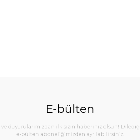
%10
E-bülten
e duyurularımızdan ilk sizin haberiniz olsun! Diledi
e-bülten aboneliğimizden ayrılabilirsiniz.