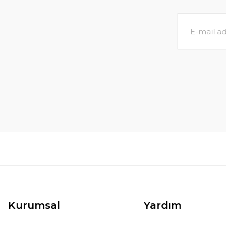
Echinodorus uruguayensis tricolor İTHAL BU
162,76 TL
171,33 TL
SEPETE EKLE
Kurumsal
Yardım