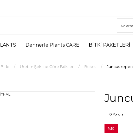
LANTS
Dennerle Plants CARE
BİTKİ PAKETLERİ
Bitki
Üretim Şekline Göre Bitkiler
Buket
Juncus repen
Junc
0 Yorum
%10