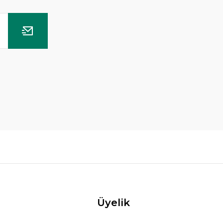
Hygrophila difformis red BUKET İTHAL
179,89 TL
199,88 TL
SEPETE EKLE
Üyelik