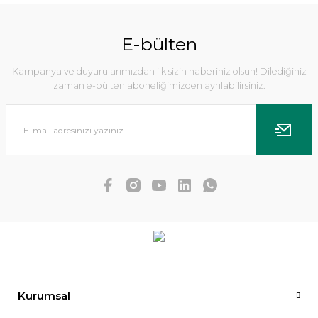
E-bülten
Kampanya ve duyurularımızdan ilk sizin haberiniz olsun! Dilediğiniz
zaman e-bülten aboneliğimizden ayrılabilirsiniz.
Hygrophila difformis red BUKET İTHAL
199,96 TL
179,96 TL
Kurumsal
SEPETE EKLE