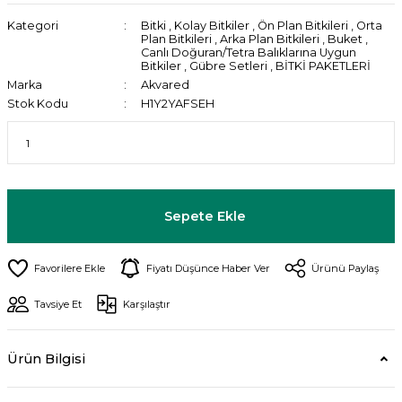
Kategori
Bitki
,
Kolay Bitkiler
,
Ön Plan Bitkileri
,
Orta
Plan Bitkileri
,
Arka Plan Bitkileri
,
Buket
,
Canlı Doğuran/Tetra Balıklarına Uygun
Bitkiler
,
Gübre Setleri
,
BİTKİ PAKETLERİ
Marka
Akvared
Stok Kodu
H1Y2YAFSEH
Sepete Ekle
Fiyatı Düşünce Haber Ver
Ürünü Paylaş
Tavsiye Et
Karşılaştır
Ürün Bilgisi