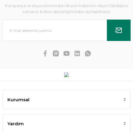
Kampanya ve duyurularımızdan ilk sizin haberiniz olsun! Dilediğiniz
zaman e-bülten aboneliğimizden ayrılabilirsiniz.
MasterLine RootMAX Taban Gübresi 1000 ML
Kurumsal
2.745,00 TL
SEPETE EKLE
Yardım