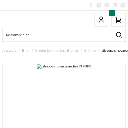
Anasayfa
Bitki
Üretim Şekline Göre Bitkiler
In Vitro
Lilaeopsis novae