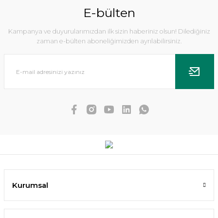
E-bülten
Kampanya ve duyurularımızdan ilk sizin haberiniz olsun! Dilediğiniz
zaman e-bülten aboneliğimizden ayrılabilirsiniz.
Echinodorus small bear IN VITRO
476,08 TL
452,28 TL
SEPETE EKLE
Kurumsal
YENİ