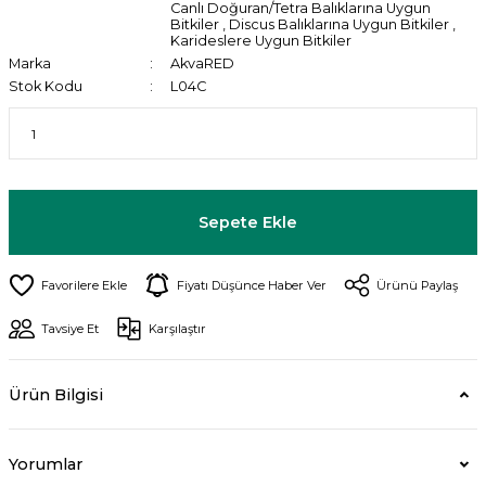
Canlı Doğuran/Tetra Balıklarına Uygun
Bitkiler
,
Discus Balıklarına Uygun Bitkiler
,
Karideslere Uygun Bitkiler
Marka
AkvaRED
Stok Kodu
L04C
Sepete Ekle
Fiyatı Düşünce Haber Ver
Ürünü Paylaş
Tavsiye Et
Karşılaştır
Ürün Bilgisi
Yorumlar