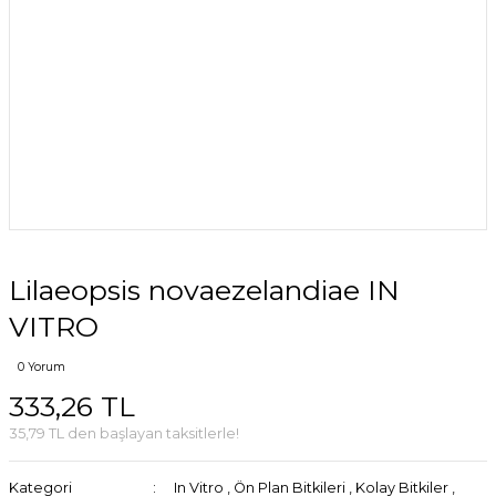
Lilaeopsis novaezelandiae IN
VITRO
0 Yorum
333,26 TL
35,79 TL den başlayan taksitlerle!
Kategori
In Vitro
,
Ön Plan Bitkileri
,
Kolay Bitkiler
,