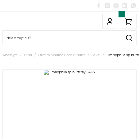
Anasayfa
Bitki
Üretim Şekline Göre Bitkiler
Saksı
Limnophila sp butt