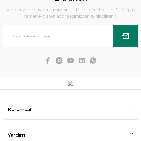
Kampanya ve duyurularımızdan ilk sizin haberiniz olsun! Dilediğiniz
zaman e-bülten aboneliğimizden ayrılabilirsiniz.
Dennerle Plants - Echinodorus Ozelot XL
987,72 TL
Kurumsal
SEPETE EKLE
Yardım