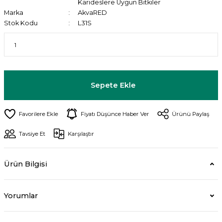
Karideslere Uygun Bitkiler
Marka
AkvaRED
Stok Kodu
L31S
Sepete Ekle
Fiyatı Düşünce Haber Ver
Ürünü Paylaş
Tavsiye Et
Karşılaştır
Ürün Bilgisi
Yorumlar