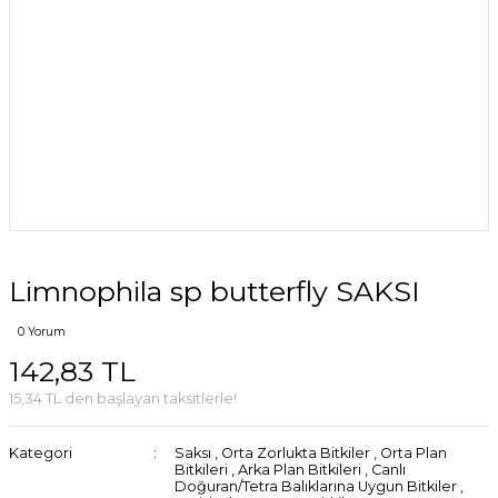
Limnophila sp butterfly SAKSI
0 Yorum
142,83 TL
15,34 TL den başlayan taksitlerle!
Kategori
Saksı
,
Orta Zorlukta Bitkiler
,
Orta Plan
Bitkileri
,
Arka Plan Bitkileri
,
Canlı
Doğuran/Tetra Balıklarına Uygun Bitkiler
,