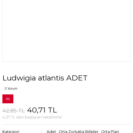
Ludwigia atlantis ADET
0 Yorum
%5
40,71 TL
42,85 TL
4,37 TL den başlayan taksitlerle!
Kategori
Adet
,
Orta Zorlukta Bitkiler
,
Orta Plan