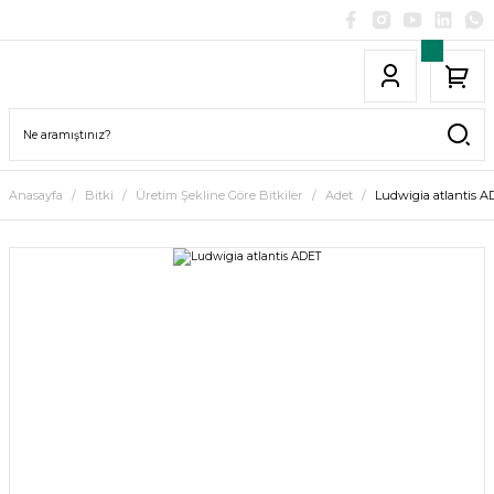
Anasayfa
Bitki
Üretim Şekline Göre Bitkiler
Adet
Ludwigia atlantis A