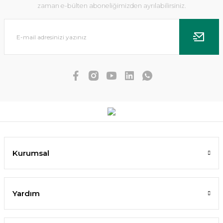
zaman e-bülten aboneliğimizden ayrılabilirsiniz.
Dennerle Plants - Anubias nana Mbuna S WOOD
Kurumsal
2.633,93 TL
2.370,54 TL
Yardım
SEPETE EKLE