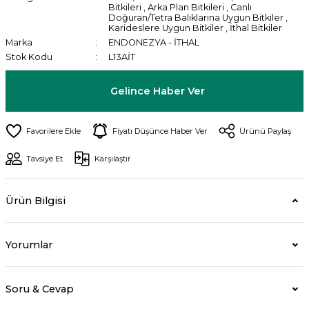
Bitkileri
,
Arka Plan Bitkileri
,
Canlı
Doğuran/Tetra Balıklarına Uygun Bitkiler
,
Karideslere Uygun Bitkiler
,
İthal Bitkiler
Marka
ENDONEZYA - İTHAL
Stok Kodu
L13AİT
Gelince Haber Ver
Fiyatı Düşünce Haber Ver
Ürünü Paylaş
Tavsiye Et
Karşılaştır
Ürün Bilgisi
Yorumlar
Soru & Cevap