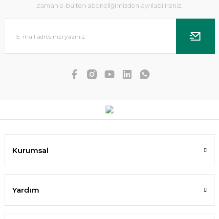
zaman e-bülten aboneliğimizden ayrılabilirsiniz.
Echinodorus uruguayensis tricolor İTHAL BUKET
Kurumsal
171,39 TL
162,82 TL
Yardım
SEPETE EKLE