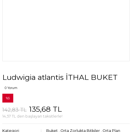
Ludwigia atlantis İTHAL BUKET
0 Yorum
%5
135,68 TL
142,83 TL
14,57 TL den başlayan taksitlerle!
Kategori
Buket
,
Orta Zorlukta Bitkiler
,
Orta Plan