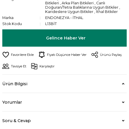
Bitkileri
,
Arka Plan Bitkileri
,
Canlı
Doğuran/Tetra Balıklarına Uygun Bitkiler
,
Karideslere Uygun Bitkiler
,
İthal Bitkiler
Marka
ENDONEZYA - İTHAL
Stok Kodu
L13BİT
Gelince Haber Ver
Fiyatı Düşünce Haber Ver
Ürünü Paylaş
Tavsiye Et
Karşılaştır
Ürün Bilgisi
Yorumlar
Soru & Cevap