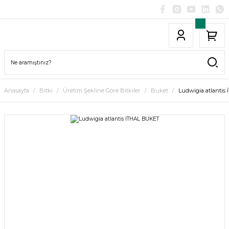
Anasayfa
Bitki
Üretim Şekline Göre Bitkiler
Buket
Ludwigia atlanti