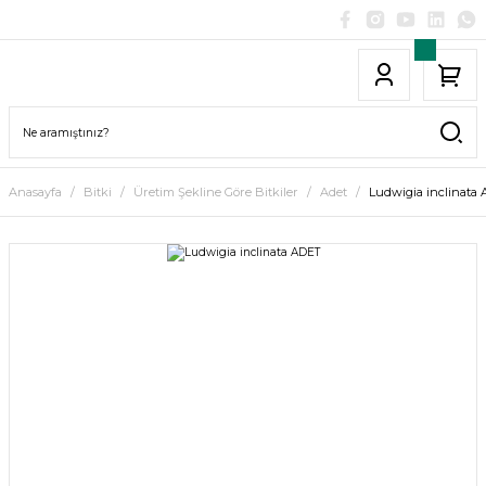
Anasayfa
Bitki
Üretim Şekline Göre Bitkiler
Adet
Ludwigia inclinata