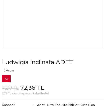
Ludwigia inclinata ADET
0 Yorum
%5
72,36 TL
76,17 TL
7,77 TL den başlayan taksitlerle!
Kategori
Adet
,
Orta Zorlukta Bitkiler
,
Orta Plan