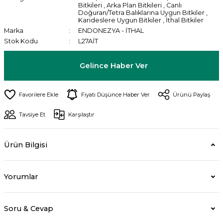
Bitkileri
,
Arka Plan Bitkileri
,
Canlı
Doğuran/Tetra Balıklarına Uygun Bitkiler
,
Karideslere Uygun Bitkiler
,
İthal Bitkiler
Marka
ENDONEZYA - İTHAL
Stok Kodu
L27AİT
Gelince Haber Ver
Fiyatı Düşünce Haber Ver
Ürünü Paylaş
Tavsiye Et
Karşılaştır
Ürün Bilgisi
Yorumlar
Soru & Cevap