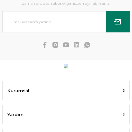
zaman e-bülten aboneliğimizden ayrılabilirsiniz.
Dennerle Plants - Anubias nana Mbuna S WOOD
Kurumsal
2.633,93 TL
2.370,54 TL
Yardım
SEPETE EKLE