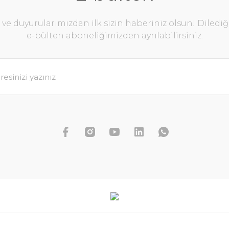
e duyurularımızdan ilk sizin haberiniz olsun! Diledi
e-bülten aboneliğimizden ayrılabilirsiniz.
Rotala yao yai BUKET İTHAL
179,96 TL
199,96 TL
SEPETE EKLE
KET