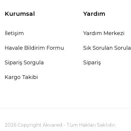
SEPETE EKLE
Kurumsal
Yardım
İletişim
Yardım Merkezi
%10
Havale Bildirim Formu
Sık Sorulan Sorula
Sipariş Sorgula
Sipariş
Kargo Takibi
2026 Copyright Akvared - Tüm Hakları Saklıdır.