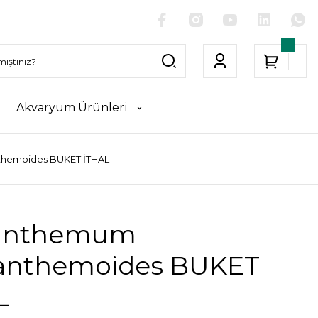
Akvaryum Ürünleri
themoides BUKET İTHAL
anthemum
anthemoides BUKET
L