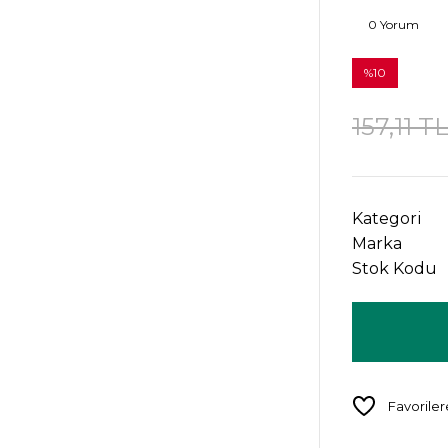
0 Yorum
%10
157,11 T
Kategori
Marka
Stok Kodu