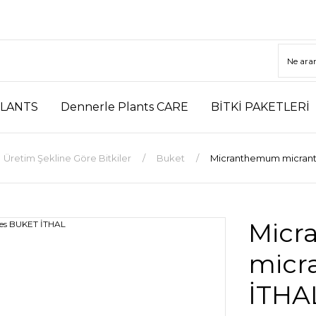
LANTS
Dennerle Plants CARE
BİTKİ PAKETLERİ
Üretim Şekline Göre Bitkiler
Buket
Micranthemum micran
Micr
micr
İTHA