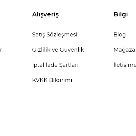
Alışveriş
Bilgi
Satış Sözleşmesi
Blog
%20
r
Gizlilik ve Güvenlik
Mağaza
İptal İade Şartları
İletişim
KVKK Bildirimi