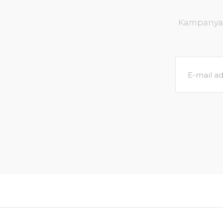
Kampanya v
Echinodorus uruguayensis tricolor İTHAL BU
162,82 TL
171,39 TL