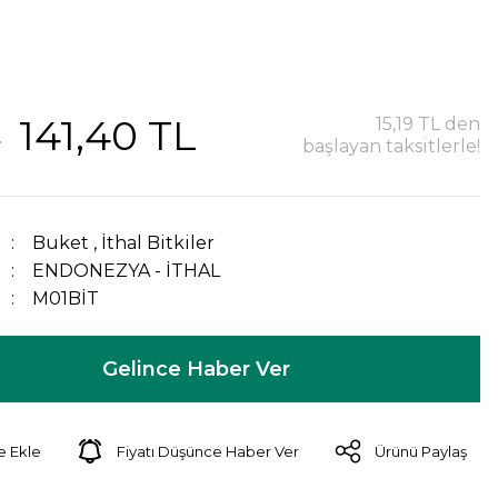
141,40 TL
15,19 TL den
L
başlayan taksitlerle!
Buket
,
İthal Bitkiler
ENDONEZYA - İTHAL
M01BİT
Gelince Haber Ver
Fiyatı Düşünce Haber Ver
Ürünü Paylaş