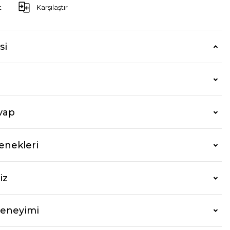
t
Karşılaştır
si
vap
enekleri
iz
Deneyimi