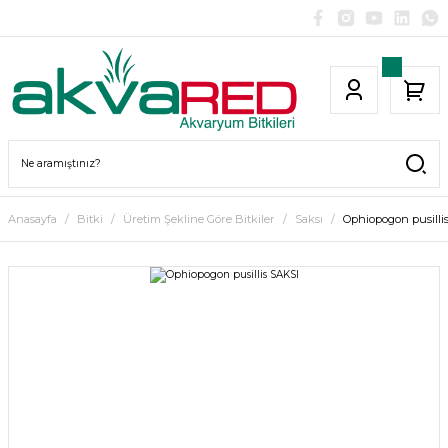
Anasayfa
Bitki
Üretim Şekline Göre Bitkiler
Saksı
Ophiopogon pusilli