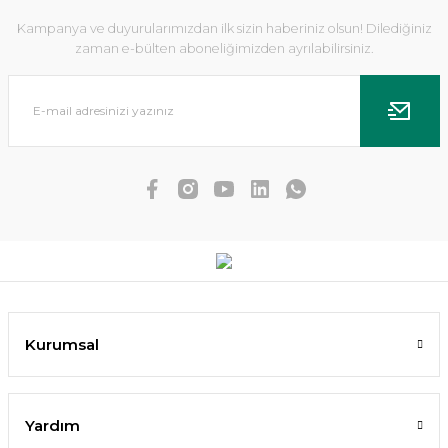
Kampanya ve duyurularımızdan ilk sizin haberiniz olsun! Dilediğiniz
zaman e-bülten aboneliğimizden ayrılabilirsiniz.
Dennerle Plants - Echinodorus Ozelot XL
988,82 TL
Kurumsal
SEPETE EKLE
Yardım