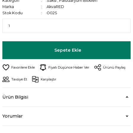
Kategori
Saksı
,
Paludaryum Bitkileri
Marka
AkvaRED
Stok Kodu
O02S
Sepete Ekle
Fiyatı Düşünce Haber Ver
Ürünü Paylaş
Tavsiye Et
Karşılaştır
Ürün Bilgisi
Yorumlar