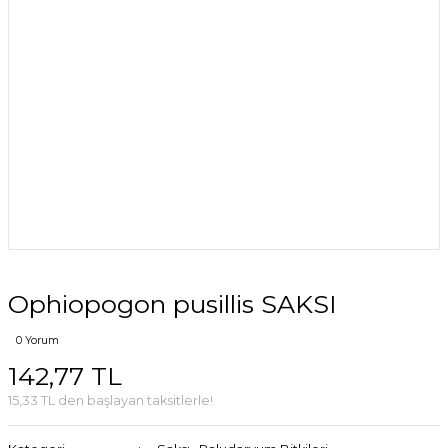
Ophiopogon pusillis SAKSI
0 Yorum
142,77 TL
15,33 TL den başlayan taksitlerle!