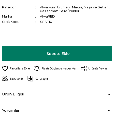
Kategori
Akvaryum Ürünleri
,
Makas, Maşa ve Setler
,
Paslanmaz Çelik Ürünler
Marka
AkvaRED
Stok Kodu
SSSF10
Sepete Ekle
Fiyatı Düşünce Haber Ver
Ürünü Paylaş
Tavsiye Et
Karşılaştır
Ürün Bilgisi
Yorumlar