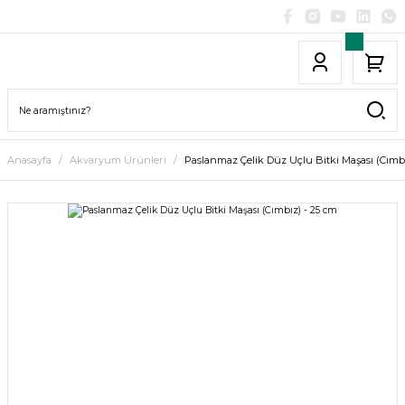
Anasayfa
Akvaryum Ürünleri
Paslanmaz Çelik Düz Uçlu Bitki Maşası (Cımbı