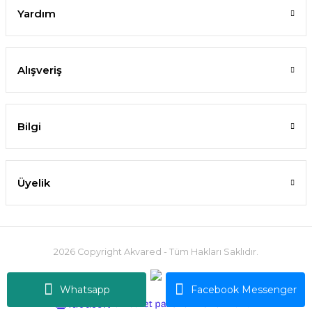
Yardım
Alışveriş
Dennerle Plants - Plant Guide
Bilgi
549,34 TL
Üyelik
SEPETE EKLE
2026 Copyright Akvared - Tüm Hakları Saklıdır.
Whatsapp
Facebook Messenger
ideasoft
ile
e-