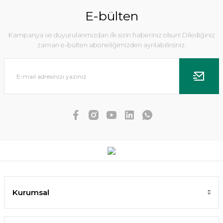
E-bülten
Kampanya ve duyurularımızdan ilk sizin haberiniz olsun! Dilediğiniz
zaman e-bülten aboneliğimizden ayrılabilirsiniz.
Sepet Bitki Saksısı 5 cm
9,52 TL
9,04 TL
SEPETE EKLE
Kurumsal