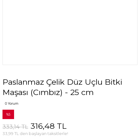
Paslanmaz Çelik Düz Uçlu Bitki
Maşası (Cımbız) - 25 cm
0 Yorum
%5
316,48 TL
333,14 TL
33,99 TL den başlayan taksitlerle!