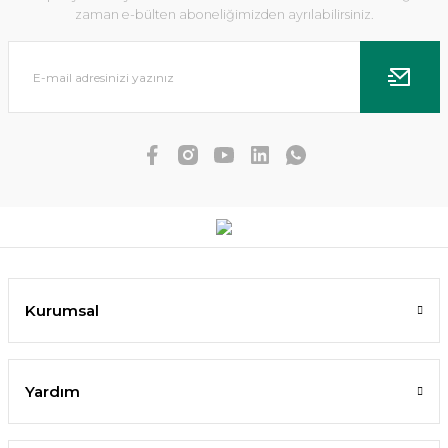
zaman e-bülten aboneliğimizden ayrılabilirsiniz.
Fittonia argyronanta İTHAL BUKET
178,53 TL
SEPETE EKLE
Kurumsal
YENİ
Yardım