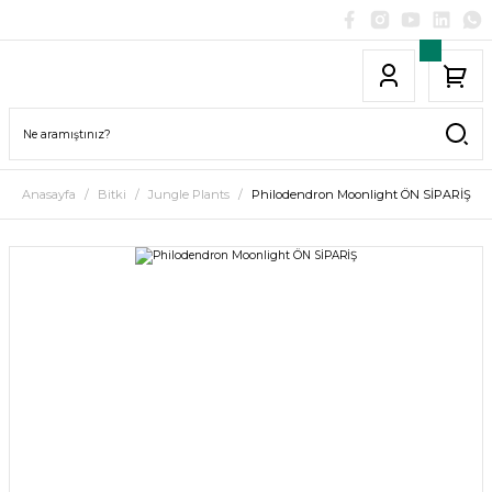
Anasayfa
Bitki
Jungle Plants
Philodendron Moonlight ÖN SİPARİŞ