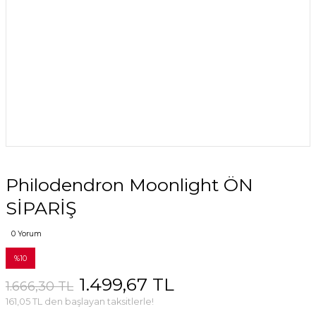
Philodendron Moonlight ÖN
SİPARİŞ
0 Yorum
%10
1.499,67 TL
1.666,30 TL
161,05 TL den başlayan taksitlerle!