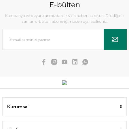
E-bülten
Kampanya ve duyurularımızdan ilk sizin haberiniz olsun! Dilediğiniz
zaman e-bülten aboneliğimizden ayrılabilirsiniz.
Echinodorus small bear IN VITRO
476,08 TL
452,28 TL
SEPETE EKLE
Kurumsal
YENİ