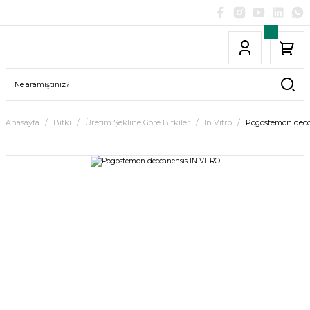
Anasayfa
Bitki
Üretim Şekline Göre Bitkiler
In Vitro
Pogostemon decc