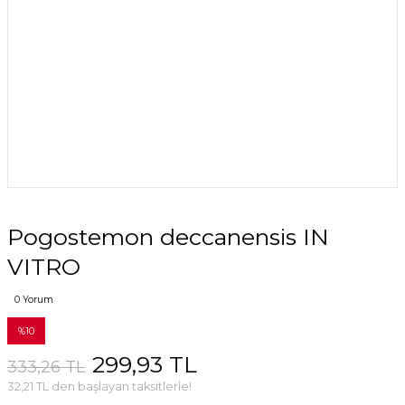
Pogostemon deccanensis IN
VITRO
0 Yorum
%10
299,93 TL
333,26 TL
32,21 TL den başlayan taksitlerle!