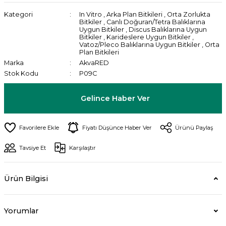
Kategori
In Vitro
,
Arka Plan Bitkileri
,
Orta Zorlukta
Bitkiler
,
Canlı Doğuran/Tetra Balıklarına
Uygun Bitkiler
,
Discus Balıklarına Uygun
Bitkiler
,
Karideslere Uygun Bitkiler
,
Vatoz/Pleco Balıklarına Uygun Bitkiler
,
Orta
Plan Bitkileri
Marka
AkvaRED
Stok Kodu
P09C
Gelince Haber Ver
Fiyatı Düşünce Haber Ver
Ürünü Paylaş
Tavsiye Et
Karşılaştır
Ürün Bilgisi
Yorumlar