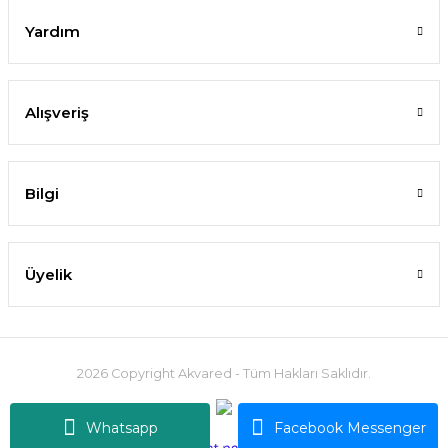
YENİ
Yardım
Alışveriş
Bilgi
Üyelik
Nymphoides sp. Taiwan IN VITRO
438,99 TL
2026 Copyright Akvared - Tüm Hakları Saklıdır.
SEPETE EKLE
Whatsapp
Facebook Messenger
ideasoft
ile