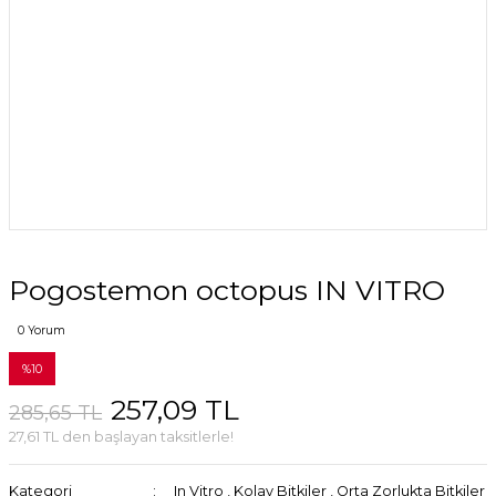
Pogostemon octopus IN VITRO
0 Yorum
%10
257,09 TL
285,65 TL
27,61 TL den başlayan taksitlerle!
Kategori
In Vitro
,
Kolay Bitkiler
,
Orta Zorlukta Bitkiler