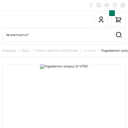
Anasayfa
Bitki
Üretim Şekline Göre Bitkiler
In Vitro
Pogostemon octo