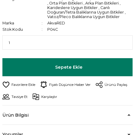
,
Orta Plan Bitkileri
,
Arka Plan Bitkileri
,
Karideslere Uygun Bitkiler
,
Canlı
Doğuran/Tetra Balıklarına Uygun Bitkiler
,
Vatoz/Pleco Balıklarına Uygun Bitkiler
Marka
AkvaRED
Stok Kodu
P04C
Sepete Ekle
Fiyatı Düşünce Haber Ver
Ürünü Paylaş
Tavsiye Et
Karşılaştır
Ürün Bilgisi
Yorumlar