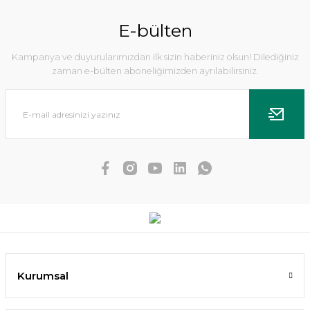
E-bülten
Kampanya ve duyurularımızdan ilk sizin haberiniz olsun! Dilediğiniz
zaman e-bülten aboneliğimizden ayrılabilirsiniz.
Echinodorus small bear IN VITRO
476,08 TL
452,28 TL
SEPETE EKLE
Kurumsal