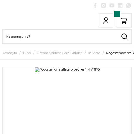
Anasayfa
Bitki
Üretim Şekline Göre Bitkiler
In Vitro
Pogostemon stell