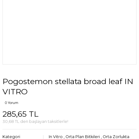
Pogostemon stellata broad leaf IN
VITRO
0 Yorum
285,65 TL
30,68 TL den başlayan taksitlerle!
Kategori
In Vitro
,
Orta Plan Bitkileri
,
Orta Zorlukta