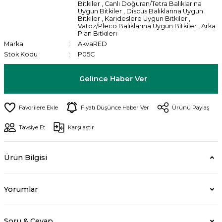
Bitkiler
,
Canlı Doğuran/Tetra Balıklarına
Uygun Bitkiler
,
Discus Balıklarına Uygun
Bitkiler
,
Karideslere Uygun Bitkiler
,
Vatoz/Pleco Balıklarına Uygun Bitkiler
,
Arka
Plan Bitkileri
Marka
AkvaRED
Stok Kodu
P05C
Gelince Haber Ver
Fiyatı Düşünce Haber Ver
Ürünü Paylaş
Tavsiye Et
Karşılaştır
Ürün Bilgisi
Yorumlar
Soru & Cevap