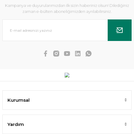
Kampanya ve duyurularımızdan ilk sizin haberiniz olsun! Dilediğiniz
zaman e-bülten aboneliğimizden ayrılabilirsiniz.
Echinodorus small bear IN VITRO
476,08 TL
452,28 TL
SEPETE EKLE
Kurumsal
YENİ
Yardım