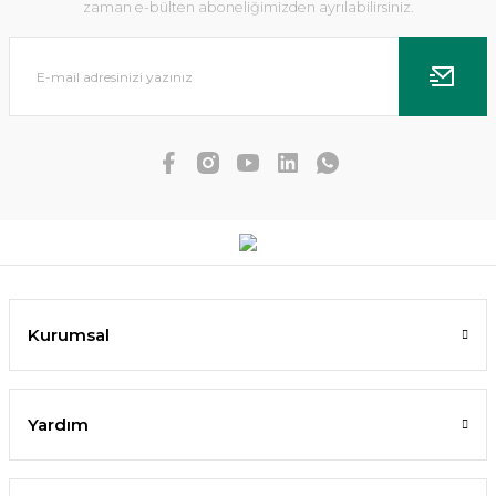
zaman e-bülten aboneliğimizden ayrılabilirsiniz.
Dennerle Plants - Echinodorus Ozelot XL
987,72 TL
Kurumsal
SEPETE EKLE
Yardım
%10