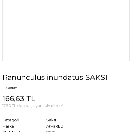
Ranunculus inundatus SAKSI
0 Yorum
166,63 TL
17,90 TL den başlayan taksitlerle!
Kategori
Saksı
Marka
AkvaRED