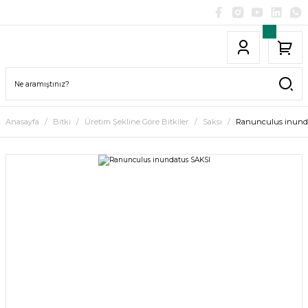
Anasayfa
Bitki
Üretim Şekline Göre Bitkiler
Saksı
Ranunculus inund