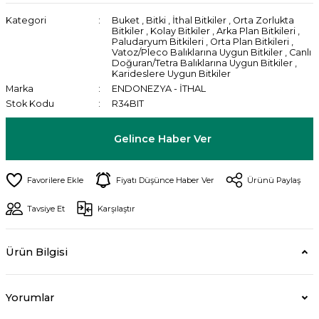
Kategori
Buket
,
Bitki
,
İthal Bitkiler
,
Orta Zorlukta
Bitkiler
,
Kolay Bitkiler
,
Arka Plan Bitkileri
,
Paludaryum Bitkileri
,
Orta Plan Bitkileri
,
Vatoz/Pleco Balıklarına Uygun Bitkiler
,
Canlı
Doğuran/Tetra Balıklarına Uygun Bitkiler
,
Karideslere Uygun Bitkiler
Marka
ENDONEZYA - İTHAL
Stok Kodu
R34BIT
Gelince Haber Ver
Fiyatı Düşünce Haber Ver
Ürünü Paylaş
Tavsiye Et
Karşılaştır
Ürün Bilgisi
Yorumlar