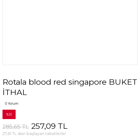
Rotala blood red singapore BUKET
İTHAL
0 Yorum
%10
257,09 TL
285,65 TL
27,61 TL den başlayan taksitlerle!