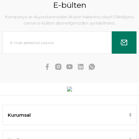
E-bülten
Kampanya ve duyurularımızdan ilk sizin haberiniz olsun! Dilediğiniz
zaman e-bülten aboneliğimizden ayrılabilirsiniz.
Echinodorus uruguayensis tricolor İTHAL BUKET
Kurumsal
171,39 TL
162,82 TL