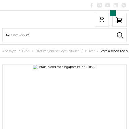
Anasayfa
Bitki
Üretim Şekline Göre Bitkiler
Buket
Rotala blood red 