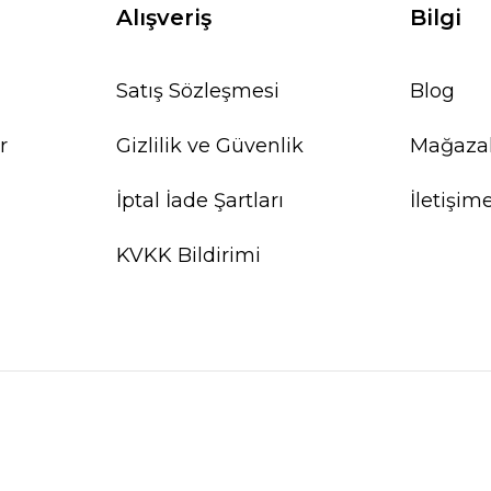
Alışveriş
Bilgi
Satış Sözleşmesi
Blog
r
Gizlilik ve Güvenlik
Mağaza
İptal İade Şartları
İletişim
KVKK Bildirimi
s fluitans red EX VITRO
Hydrocotyle com
83,31 TL