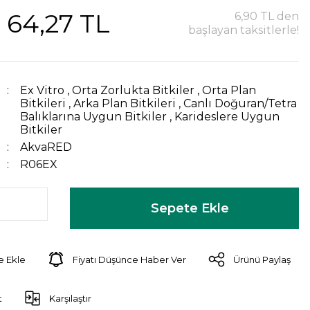
64,27 TL
6,90 TL den
başlayan taksitlerle!
Ex Vitro
,
Orta Zorlukta Bitkiler
,
Orta Plan
Bitkileri
,
Arka Plan Bitkileri
,
Canlı Doğuran/Tetra
Balıklarına Uygun Bitkiler
,
Karideslere Uygun
Bitkiler
AkvaRED
R06EX
Sepete Ekle
Fiyatı Düşünce Haber Ver
Ürünü Paylaş
t
Karşılaştır