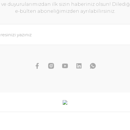
e duyurularımızdan ilk sizin haberiniz olsun! Diledi
e-bülten aboneliğimizden ayrılabilirsiniz.
Rotala w
9
udwigia sphaerocarpa EX VITRO
S
83,31 TL
SEPETE EKLE