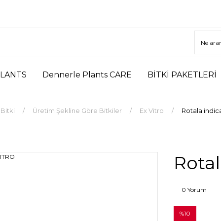
LANTS
Dennerle Plants CARE
BİTKİ PAKETLERİ
Bitki
Üretim Şekline Göre Bitkiler
Ex Vitro
Rotala indic
Rotal
0 Yorum
%10