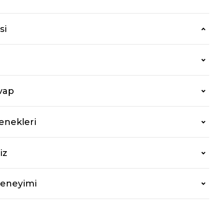
si
vap
enekleri
iz
Deneyimi