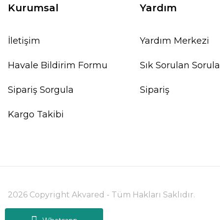
Kurumsal
Yardım
İletişim
Yardım Merkezi
Havale Bildirim Formu
Sık Sorulan Sorula
Sipariş Sorgula
Sipariş
Kargo Takibi
Ludwigia ovalis EX VITRO
71,41 TL
Phyllanthu
2026 Copyright Akvared - Tüm Hakları Saklıdır.
SEPETE EKLE