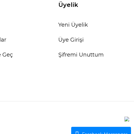
Üyelik
Yeni Üyelik
lar
Üye Girişi
e Geç
Şifremi Unuttum
pact round EX VITRO