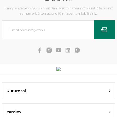
Kampanya ve duyurularımızdan ilk sizin haberiniz olsun! Dilediğiniz
zaman e-bülten aboneliğimizden ayrılabilirsiniz.
Echinodorus small bear IN VITRO
476,08 TL
452,28 TL
SEPETE EKLE
Kurumsal
YENİ
Yardım