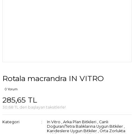
Rotala macrandra IN VITRO
0 Yorum
285,65 TL
30,68 TL den başlayan taksitlerle!
Kategori
In Vitro
,
Arka Plan Bitkileri
,
Canlı
Doğuran/Tetra Balıklarına Uygun Bitkiler
,
Karideslere Uygun Bitkiler
,
Orta Zorlukta