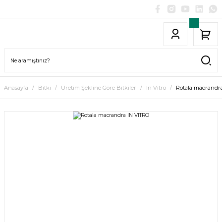
Anasayfa
Bitki
Üretim Şekline Göre Bitkiler
In Vitro
Rotala macrandr