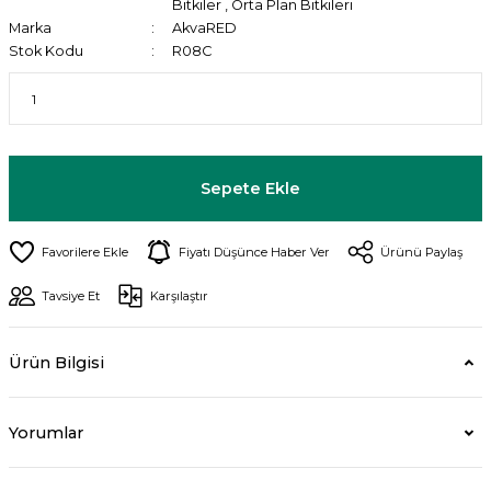
Bitkiler
,
Orta Plan Bitkileri
Marka
AkvaRED
Stok Kodu
R08C
Sepete Ekle
Fiyatı Düşünce Haber Ver
Ürünü Paylaş
Tavsiye Et
Karşılaştır
Ürün Bilgisi
Yorumlar